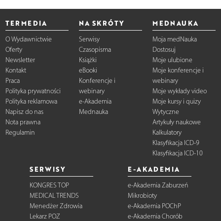
TERMEDIA
NA SKRÓTY
MEDNAUKA
O Wydawnictwie
Serwisy
Moja medNauka
Oferty
Czasopisma
Dostosuj
Newsletter
Książki
Moje ulubione
Kontakt
eBooki
Moje konferencje i
Praca
Konferencje i
webinary
Polityka prywatności
webinary
Moje wykłady video
Polityka reklamowa
e-Akademia
Moje kursy i quizy
Napisz do nas
Mednauka
Wytyczne
Nota prawna
Artykuły naukowe
Regulamin
Kalkulatory
Klasyfikacja ICD-9
Klasyfikacja ICD-10
SERWISY
E-AKADEMIA
KONGRES TOP
e-Akademia Zaburzeń
MEDICAL TRENDS
Mikrobioty
Menedżer Zdrowia
e-Akademia POChP
Lekarz POZ
e-Akademia Chorób