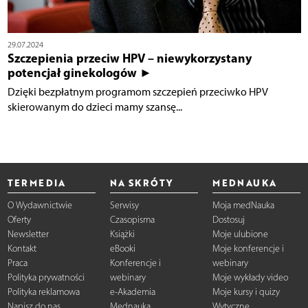
29.07.2024
Szczepienia przeciw HPV – niewykorzystany
potencjał ginekologów ►
Dzięki bezpłatnym programom szczepień przeciwko HPV
skierowanym do dzieci mamy szansę...
TERMEDIA
NA SKRÓTY
MEDNAUKA
O Wydawnictwie
Serwisy
Moja medNauka
Oferty
Czasopisma
Dostosuj
Newsletter
Książki
Moje ulubione
Kontakt
eBooki
Moje konferencje i
Praca
Konferencje i
webinary
Polityka prywatności
webinary
Moje wykłady video
Polityka reklamowa
e-Akademia
Moje kursy i quizy
Napisz do nas
Mednauka
Wytyczne