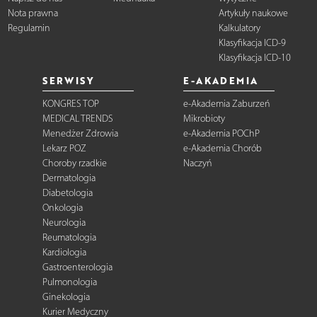
Nota prawna
Artykuły naukowe
Regulamin
Kalkulatory
Klasyfikacja ICD-9
Klasyfikacja ICD-10
SERWISY
E-AKADEMIA
KONGRES TOP
e-Akademia Zaburzeń
MEDICAL TRENDS
Mikrobioty
Menedżer Zdrowia
e-Akademia POChP
Lekarz POZ
e-Akademia Chorób
Choroby rzadkie
Naczyń
Dermatologia
Diabetologia
Onkologia
Neurologia
Reumatologia
Kardiologia
Gastroenterologia
Pulmonologia
Ginekologia
Kurier Medyczny