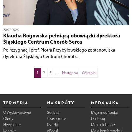
20.07.2026
Klaudia Rogowska pełniącą obowiązki dyrektora
Śląskiego Centrum Chorób Serca
Po rezygnacji prof. Piotra Przybyłowskiego ze stanowiska
dyrektora Śląskiego Centrum Chorób...
1
2
3
...
Następna
Ostatnia
TERMEDIA
NA SKRÓTY
MEDNAUKA
O Wydawnictwie
Serwisy
Moja medNauka
Oferty
Czasopisma
Dostosuj
Newsletter
Książki
Moje ulubione
Kontakt
eBooki
Moje konferencje i