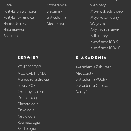
Praca
Konferencje i
webinary
Polityka prywatności
webinary
Moje wykłady video
Polityka reklamowa
e-Akademia
Moje kursy i quizy
Napisz do nas
Mednauka
Wytyczne
Nota prawna
Artykuły naukowe
Regulamin
Kalkulatory
Klasyfikacja ICD-9
Klasyfikacja ICD-10
SERWISY
E-AKADEMIA
KONGRES TOP
e-Akademia Zaburzeń
MEDICAL TRENDS
Mikrobioty
Menedżer Zdrowia
e-Akademia POChP
Lekarz POZ
e-Akademia Chorób
Choroby rzadkie
Naczyń
Dermatologia
Diabetologia
Onkologia
Neurologia
Reumatologia
Kardiologia