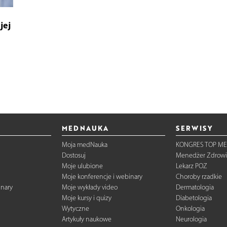
jej
MEDNAUKA
SERWISY
Moja medNauka
KONGRES TOP ME
Dostosuj
Menedżer Zdrowi
Moje ulubione
Lekarz POZ
Moje konferencje i webinary
Choroby rzadkie
inary
Moje wykłady video
Dermatologia
Moje kursy i quizy
Diabetologia
Wytyczne
Onkologia
Artykuły naukowe
Neurologia