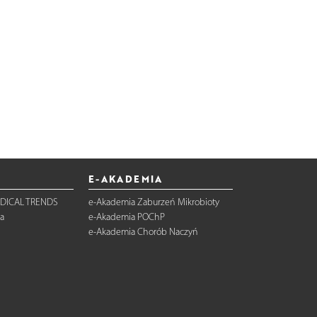
E-AKADEMIA
DICAL TRENDS
e-Akademia Zaburzeń Mikrobioty
a
e-Akademia POChP
e-Akademia Chorób Naczyń