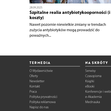
28.09.2025
Szpitalne realia antybiotykooporności (i 
koszty)
Nawet pozornie niewielkie zmiany w trendach
zużycia antybiotyków mogą prowadzić do
poważnych...
TERMEDIA
NA SKRÓTY
O Wydawnictwie
Serwisy
Oferty
Czasopisma
Newsletter
Książki
Kontakt
eBooki
Praca
Konferencje i web
Polityka prywatności
e-Akademia
Polityka reklamowa
Mednauka
Napisz do nas