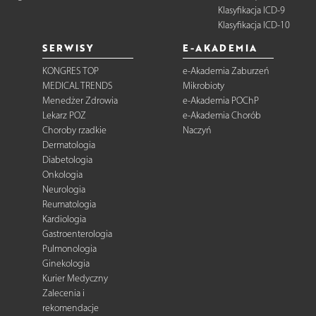
Klasyfikacja ICD-9
Klasyfikacja ICD-10
SERWISY
E-AKADEMIA
KONGRES TOP
e-Akademia Zaburzeń
MEDICAL TRENDS
Mikrobioty
Menedżer Zdrowia
e-Akademia POChP
Lekarz POZ
e-Akademia Chorób
Choroby rzadkie
Naczyń
Dermatologia
Diabetologia
Onkologia
Neurologia
Reumatologia
Kardiologia
Gastroenterologia
Pulmonologia
Ginekologia
Kurier Medyczny
Zalecenia i
rekomendacje