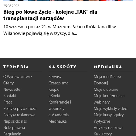
25.08.2022
Bieg po Nowe Życie - kolejne „TAK” dla
transplantacji narządów
10 września po raz 21. w Muzeum Pałacu Króla Jana III w
Wilanowie pojawią się wszyscy, dla...
TERMEDIA
NA SKRÓTY
MEDNAUKA
O Wydawnictwie
Serwisy
Moja medNauka
Oferty
Czasopisma
Dostosuj
Newsletter
Książki
Moje ulubione
Kontakt
eBooki
Moje konferencje i
Praca
Konferencje i
webinary
Polityka prywatności
webinary
Moje wykłady video
Polityka reklamowa
e-Akademia
Moje kursy i quizy
Napisz do nas
Mednauka
Wytyczne
Nota prawna
Artykuły naukowe
Regulamin
Kalkulatory