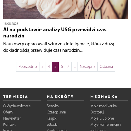
18.08.2025
AI na podstawie analizy USG przewidzi czas
narodzin
Naukowcy opracowali sztuczną inteligencję, która z dużą
dokładnością przewiduje czas narodzin...
Poprzednia
3
4
5
6
7
...
Następna
Ostatnia
TERMEDIA
NA SKRÓTY
MEDNAUKA
O Wydawnictwie
Serwisy
Moja medNauka
Oferty
Czasopisma
Dostosuj
Newsletter
Książki
Moje ulubione
Kontakt
eBooki
Moje konferencje i
Praca
Konferencje i
webinary