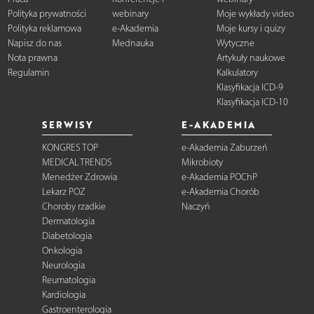
Polityka prywatności
webinary
Moje wykłady video
Polityka reklamowa
e-Akademia
Moje kursy i quizy
Napisz do nas
Mednauka
Wytyczne
Nota prawna
Artykuły naukowe
Regulamin
Kalkulatory
Klasyfikacja ICD-9
Klasyfikacja ICD-10
SERWISY
E-AKADEMIA
KONGRES TOP
e-Akademia Zaburzeń
MEDICAL TRENDS
Mikrobioty
Menedżer Zdrowia
e-Akademia POChP
Lekarz POZ
e-Akademia Chorób
Choroby rzadkie
Naczyń
Dermatologia
Diabetologia
Onkologia
Neurologia
Reumatologia
Kardiologia
Gastroenterologia