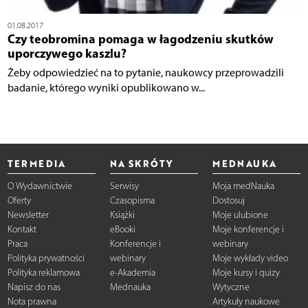
01.08.2017
Czy teobromina pomaga w łagodzeniu skutków
uporczywego kaszlu?
Żeby odpowiedzieć na to pytanie, naukowcy przeprowadzili
badanie, którego wyniki opublikowano w...
TERMEDIA
NA SKRÓTY
MEDNAUKA
O Wydawnictwie
Serwisy
Moja medNauka
Oferty
Czasopisma
Dostosuj
Newsletter
Książki
Moje ulubione
Kontakt
eBooki
Moje konferencje i
Praca
Konferencje i
webinary
Polityka prywatności
webinary
Moje wykłady video
Polityka reklamowa
e-Akademia
Moje kursy i quizy
Napisz do nas
Mednauka
Wytyczne
Nota prawna
Artykuły naukowe