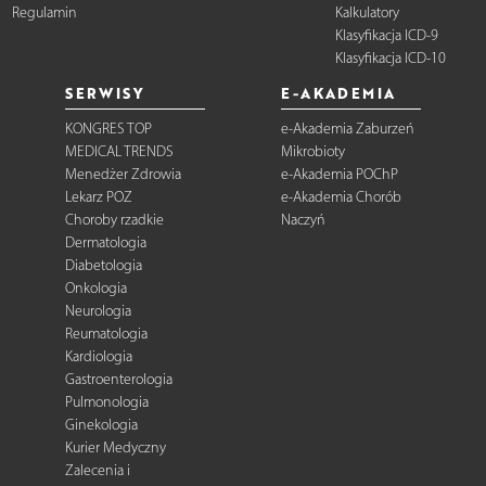
Regulamin
Kalkulatory
Klasyfikacja ICD-9
Klasyfikacja ICD-10
SERWISY
E-AKADEMIA
KONGRES TOP
e-Akademia Zaburzeń
MEDICAL TRENDS
Mikrobioty
Menedżer Zdrowia
e-Akademia POChP
Lekarz POZ
e-Akademia Chorób
Choroby rzadkie
Naczyń
Dermatologia
Diabetologia
Onkologia
Neurologia
Reumatologia
Kardiologia
Gastroenterologia
Pulmonologia
Ginekologia
Kurier Medyczny
Zalecenia i