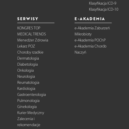
Klasyfikacja ICD-9
Klasyfikacja ICD-10
SERWISY
E-AKADEMIA
KONGRES TOP
e-Akademia Zaburzeń
MEDICAL TRENDS
Mikrobioty
Menedżer Zdrowia
e-Akademia POChP
Lekarz POZ
e-Akademia Chorób
Choroby rzadkie
Naczyń
Dermatologia
Diabetologia
Onkologia
Neurologia
Reumatologia
Kardiologia
Gastroenterologia
Pulmonologia
Ginekologia
Kurier Medyczny
Zalecenia i
rekomendacje