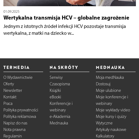
01.09.2025
Wertykalna transmisja HCV – globalne zagrożenie
Jednym z istotnych źródeł infekcji HCV pozostaje transmisja
wertykalna, z matki na dziecko w...
TERMEDIA
NA SKRÓTY
MEDNAUKA
O Wydawnictwie
Serwisy
Moja medNauka
Oferty
Czasopisma
Dostosuj
Newsletter
Książki
Moje ulubione
Kontakt
eBooki
Moje konferencje i
Praca
Konferencje i
webinary
Polityka prywatności
webinary
Moje wykłady video
Polityka reklamowa
e-Akademia
Moje kursy i quizy
Napisz do nas
Mednauka
Wytyczne
Nota prawna
Artykuły naukowe
Regulamin
Kalkulatory