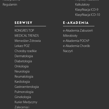
Regulamin
Kalkulatory
Klasyfikacja ICD-9
Klasyfikacja ICD-10
SERWISY
E-AKADEMIA
KONGRES TOP
e-Akademia Zaburzeń
MEDICAL TRENDS
Mikrobioty
Menedżer Zdrowia
e-Akademia POChP
Lekarz POZ
e-Akademia Chorób
Choroby rzadkie
Naczyń
Dermatologia
Diabetologia
Onkologia
Neurologia
Reumatologia
Kardiologia
Gastroenterologia
Pulmonologia
Ginekologia
Kurier Medyczny
Zalecenia i