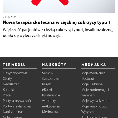
23.06.2025
Nowa terapia skuteczna w ciężkiej cukrzycy typu 1
Większość pacjentów z ciężką cukrzycą typu 1, insulinozależną,
udało się wyleczyć dzięki nowej...
TERMEDIA
NA SKRÓTY
MEDNAUKA
O Wydawnictwie
Serwisy
Moja medNauka
Oferty
Czasopisma
Dostosuj
Newsletter
Książki
Moje ulubione
Kontakt
eBooki
Moje konferencje i
Praca
Konferencje i
webinary
Polityka prywatności
webinary
Moje wykłady video
Polityka reklamowa
e-Akademia
Moje kursy i quizy
Napisz do nas
Mednauka
Wytyczne
Nota prawna
Artykuły naukowe