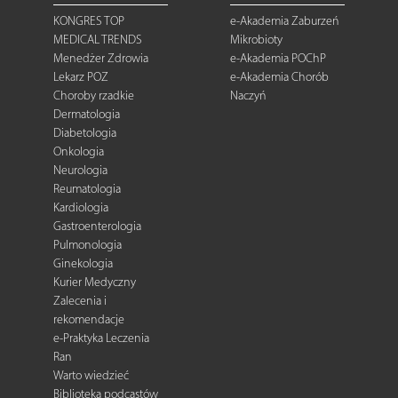
KONGRES TOP
e-Akademia Zaburzeń
MEDICAL TRENDS
Mikrobioty
Menedżer Zdrowia
e-Akademia POChP
Lekarz POZ
e-Akademia Chorób
Choroby rzadkie
Naczyń
Dermatologia
Diabetologia
Onkologia
Neurologia
Reumatologia
Kardiologia
Gastroenterologia
Pulmonologia
Ginekologia
Kurier Medyczny
Zalecenia i
rekomendacje
e-Praktyka Leczenia
Ran
Warto wiedzieć
Biblioteka podcastów