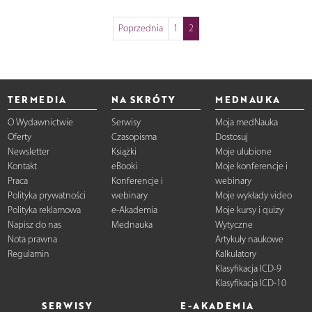
Poprzednia
1
2
TERMEDIA
NA SKRÓTY
MEDNAUKA
O Wydawnictwie
Serwisy
Moja medNauka
Oferty
Czasopisma
Dostosuj
Newsletter
Książki
Moje ulubione
Kontakt
eBooki
Moje konferencje i
Praca
Konferencje i
webinary
Polityka prywatności
webinary
Moje wykłady video
Polityka reklamowa
e-Akademia
Moje kursy i quizy
Napisz do nas
Mednauka
Wytyczne
Nota prawna
Artykuły naukowe
Regulamin
Kalkulatory
Klasyfikacja ICD-9
Klasyfikacja ICD-10
SERWISY
E-AKADEMIA