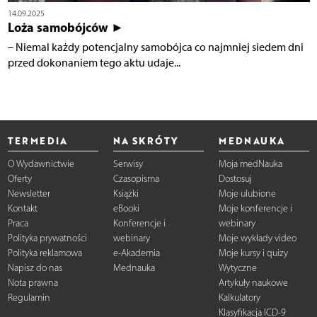
14.09.2025
Loża samobójców ►
– Niemal każdy potencjalny samobójca co najmniej siedem dni
przed dokonaniem tego aktu udaje...
TERMEDIA
NA SKRÓTY
MEDNAUKA
O Wydawnictwie
Serwisy
Moja medNauka
Oferty
Czasopisma
Dostosuj
Newsletter
Książki
Moje ulubione
Kontakt
eBooki
Moje konferencje i
Praca
Konferencje i
webinary
Polityka prywatności
webinary
Moje wykłady video
Polityka reklamowa
e-Akademia
Moje kursy i quizy
Napisz do nas
Mednauka
Wytyczne
Nota prawna
Artykuły naukowe
Regulamin
Kalkulatory
Klasyfikacja ICD-9