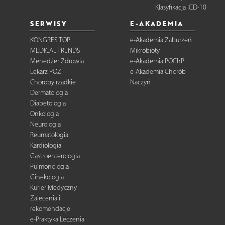
Klasyfikacja ICD-10
SERWISY
E-AKADEMIA
KONGRES TOP
e-Akademia Zaburzeń
MEDICAL TRENDS
Mikrobioty
Menedżer Zdrowia
e-Akademia POChP
Lekarz POZ
e-Akademia Chorób
Choroby rzadkie
Naczyń
Dermatologia
Diabetologia
Onkologia
Neurologia
Reumatologia
Kardiologia
Gastroenterologia
Pulmonologia
Ginekologia
Kurier Medyczny
Zalecenia i
rekomendacje
e-Praktyka Leczenia