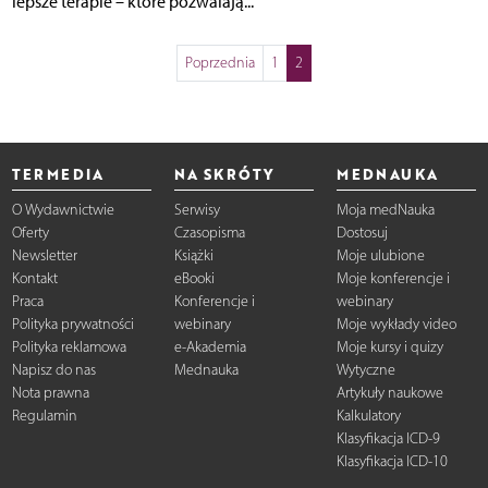
lepsze terapie – które pozwalają...
Poprzednia
1
2
TERMEDIA
NA SKRÓTY
MEDNAUKA
O Wydawnictwie
Serwisy
Moja medNauka
Oferty
Czasopisma
Dostosuj
Newsletter
Książki
Moje ulubione
Kontakt
eBooki
Moje konferencje i
Praca
Konferencje i
webinary
Polityka prywatności
webinary
Moje wykłady video
Polityka reklamowa
e-Akademia
Moje kursy i quizy
Napisz do nas
Mednauka
Wytyczne
Nota prawna
Artykuły naukowe
Regulamin
Kalkulatory
Klasyfikacja ICD-9
Klasyfikacja ICD-10