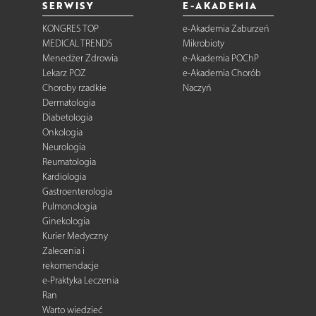
SERWISY
E-AKADEMIA
KONGRES TOP
e-Akademia Zaburzeń
MEDICAL TRENDS
Mikrobioty
Menedżer Zdrowia
e-Akademia POChP
Lekarz POZ
e-Akademia Chorób
Choroby rzadkie
Naczyń
Dermatologia
Diabetologia
Onkologia
Neurologia
Reumatologia
Kardiologia
Gastroenterologia
Pulmonologia
Ginekologia
Kurier Medyczny
Zalecenia i
rekomendacje
e-Praktyka Leczenia
Ran
Warto wiedzieć