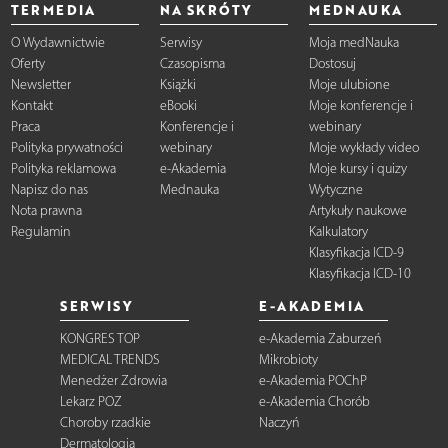
TERMEDIA
NA SKRÓTY
MEDNAUKA
O Wydawnictwie
Serwisy
Moja medNauka
Oferty
Czasopisma
Dostosuj
Newsletter
Książki
Moje ulubione
Kontakt
eBooki
Moje konferencje i
Praca
Konferencje i
webinary
Polityka prywatności
webinary
Moje wykłady video
Polityka reklamowa
e-Akademia
Moje kursy i quizy
Napisz do nas
Mednauka
Wytyczne
Nota prawna
Artykuły naukowe
Regulamin
Kalkulatory
Klasyfikacja ICD-9
Klasyfikacja ICD-10
SERWISY
E-AKADEMIA
KONGRES TOP
e-Akademia Zaburzeń
MEDICAL TRENDS
Mikrobioty
Menedżer Zdrowia
e-Akademia POChP
Lekarz POZ
e-Akademia Chorób
Choroby rzadkie
Naczyń
Dermatologia