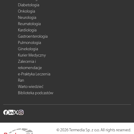
Diabetologia
Onkologia
Neurologia
Reumatologia
Kardiologia
Gastroenterologia
Pulmonologia
Ginekologia
Kurier Medyczny
Zalecenia i
rekomendacje
e-Praktyka Leczenia
Ran
Warto wiedzieć
Biblioteka podcastów
© 2026 Termedia Sp. z o.o. All rights reserved.