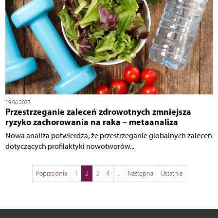
19.06.2023
Przestrzeganie zaleceń zdrowotnych zmniejsza
ryzyko zachorowania na raka – metaanaliza
Nowa analiza potwierdza, że przestrzeganie globalnych zaleceń
dotyczących profilaktyki nowotworów...
Poprzednia
1
2
3
4
...
Następna
Ostatnia