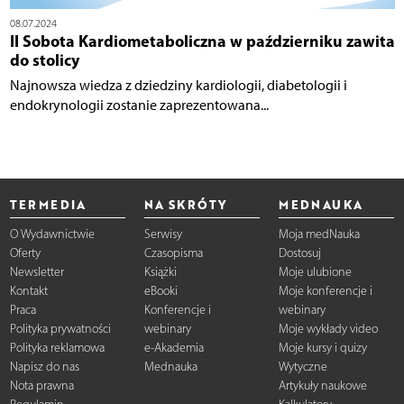
08.07.2024
II Sobota Kardiometaboliczna w październiku zawita
do stolicy
Najnowsza wiedza z dziedziny kardiologii, diabetologii i
endokrynologii zostanie zaprezentowana...
TERMEDIA
NA SKRÓTY
MEDNAUKA
O Wydawnictwie
Serwisy
Moja medNauka
Oferty
Czasopisma
Dostosuj
Newsletter
Książki
Moje ulubione
Kontakt
eBooki
Moje konferencje i
Praca
Konferencje i
webinary
Polityka prywatności
webinary
Moje wykłady video
Polityka reklamowa
e-Akademia
Moje kursy i quizy
Napisz do nas
Mednauka
Wytyczne
Nota prawna
Artykuły naukowe