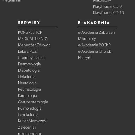
Regulamin
Kalkulatory
Klasyfikacja ICD-9
Klasyfikacja ICD-10
SERWISY
E-AKADEMIA
KONGRES TOP
e-Akademia Zaburzeń
MEDICAL TRENDS
Mikrobioty
Menedżer Zdrowia
e-Akademia POChP
Lekarz POZ
e-Akademia Chorób
Choroby rzadkie
Naczyń
Dermatologia
Diabetologia
Onkologia
Neurologia
Reumatologia
Kardiologia
Gastroenterologia
Pulmonologia
Ginekologia
Kurier Medyczny
Zalecenia i
rekomendacje