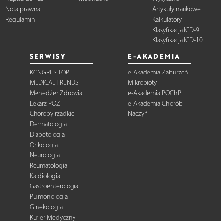
Nota prawna
Artykuły naukowe
Regulamin
Kalkulatory
Klasyfikacja ICD-9
Klasyfikacja ICD-10
SERWISY
E-AKADEMIA
KONGRES TOP
e-Akademia Zaburzeń
MEDICAL TRENDS
Mikrobioty
Menedżer Zdrowia
e-Akademia POChP
Lekarz POZ
e-Akademia Chorób
Choroby rzadkie
Naczyń
Dermatologia
Diabetologia
Onkologia
Neurologia
Reumatologia
Kardiologia
Gastroenterologia
Pulmonologia
Ginekologia
Kurier Medyczny