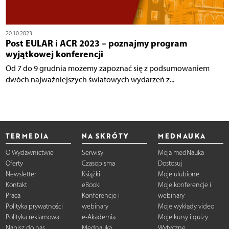
20.10.2023
Post EULAR i ACR 2023 – poznajmy program
wyjątkowej konferencji
Od 7 do 9 grudnia możemy zapoznać się z podsumowaniem
dwóch najważniejszych światowych wydarzeń z...
TERMEDIA
NA SKRÓTY
MEDNAUKA
O Wydawnictwie
Serwisy
Moja medNauka
Oferty
Czasopisma
Dostosuj
Newsletter
Książki
Moje ulubione
Kontakt
eBooki
Moje konferencje i
Praca
Konferencje i
webinary
Polityka prywatności
webinary
Moje wykłady video
Polityka reklamowa
e-Akademia
Moje kursy i quizy
Napisz do nas
Mednauka
Wytyczne