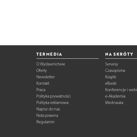
TERMEDIA
NA SKRÓTY
O Wydawnictwie
Serwisy
Oferty
Czasopisma
Newsletter
Książki
Kontakt
eBooki
Praca
Konferencje i web
Polityka prywatności
e-Akademia
Polityka reklamowa
Mednauka
Napisz do nas
Nota prawna
Regulamin