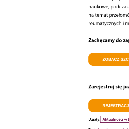
naukowe, podczas k
na temat przełomó
reumatycznych i m
Zachęcamy do zap
ZOBACZ SZ
Zarejestruj się już
REJESTRAC
Działy:
Aktualności w