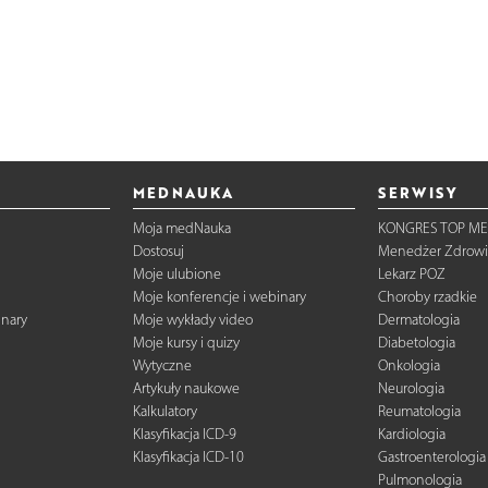
MEDNAUKA
SERWISY
Moja medNauka
KONGRES TOP ME
Dostosuj
Menedżer Zdrowi
Moje ulubione
Lekarz POZ
Moje konferencje i webinary
Choroby rzadkie
inary
Moje wykłady video
Dermatologia
Moje kursy i quizy
Diabetologia
Wytyczne
Onkologia
Artykuły naukowe
Neurologia
Kalkulatory
Reumatologia
Klasyfikacja ICD-9
Kardiologia
Klasyfikacja ICD-10
Gastroenterologia
Pulmonologia