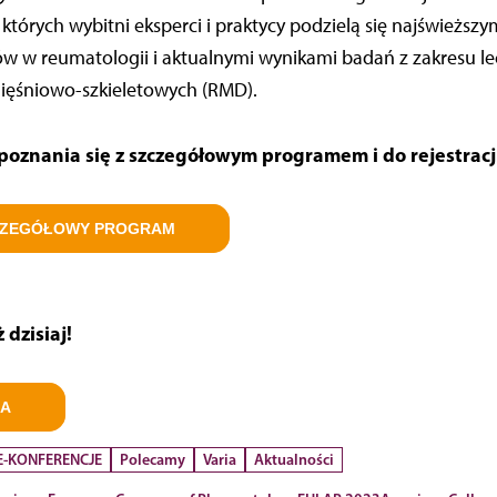
tórych wybitni eksperci i praktycy podzielą się najświeższy
w w reumatologii i aktualnymi wynikami badań z zakresu le
ięśniowo-szkieletowych (RMD).
oznania się z szczegółowym programem i do rejestracji
CZEGÓŁOWY PROGRAM
 dzisiaj!
JA
 E-KONFERENCJE
Polecamy
Varia
Aktualności