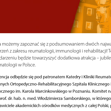
ia możemy zapoznać się z podsumowaniem dwóch najwa
eń z zakresu reumatologii, immunologii i rehabilitacji!
rzeniu będzie towarzyszyć dodatkowa atrakcja – jubileu
atologii w Polsce.
ncja odbędzie się pod patronatem Katedry i Kliniki Reumatol
nych Ortopedyczno-Rehabilitacyjnego Szpitala Klinicznego 
cznego im. Karola Marcinkowskiego w Poznaniu. Komitet 
f. dr. hab. n. med. Włodzimierza Samborskiego, w którego s
tawiciele akademickich ośrodków medycznych z całej Polski,