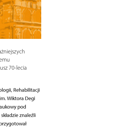
żniejszych
 Temu
sz 70-lecia
ogii, Rehabilitacji
im. Wiktora Degi
naukowy pod
kładzie znaleźli
 przygotował