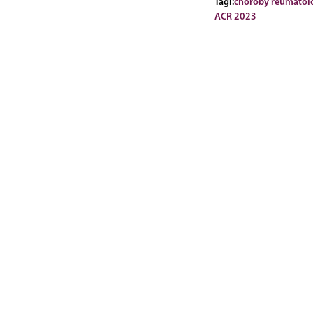
Tagi:
choroby reumatol
ACR 2023