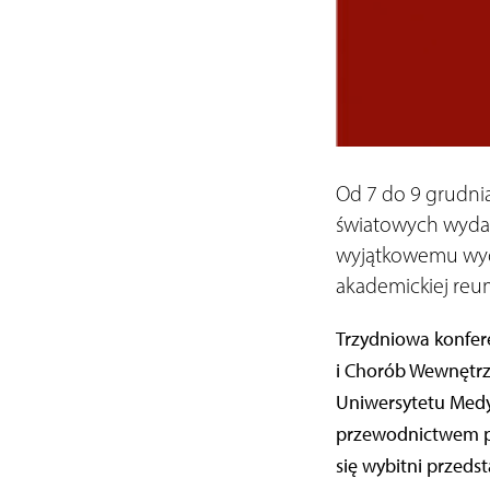
Od 7 do 9 grudn
światowych wydarz
wyjątkowemu wyda
akademickiej reum
Trzydniowa konfere
i Chorób Wewnętrz
Uniwersytetu Medy
przewodnictwem pro
się wybitni przeds