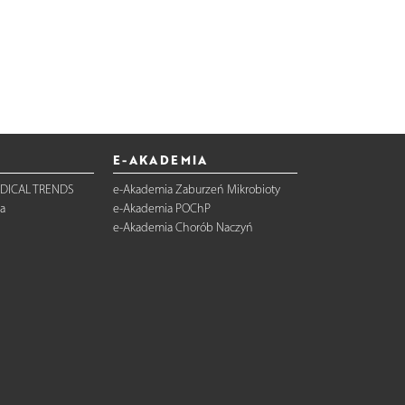
E-AKADEMIA
DICAL TRENDS
e-Akademia Zaburzeń Mikrobioty
a
e-Akademia POChP
e-Akademia Chorób Naczyń