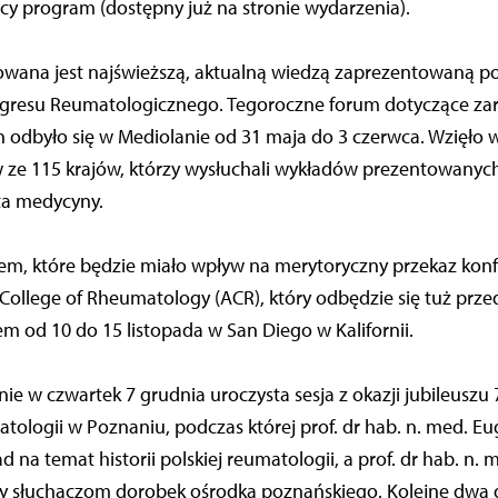
cy program (dostępny już na stronie wydarzenia).
rowana jest najświeższą, aktualną wiedzą zaprezentowaną p
gresu Reumatologicznego. Tegoroczne forum dotyczące zaró
 odbyło się w Mediolanie od 31 maja do 3 czerwca. Wzięło 
w ze 115 krajów, którzy wysłuchali wykładów prezentowanyc
ta medycyny.
, które będzie miało wpływ na merytoryczny przekaz konfer
College of Rheumatology (ACR), który odbędzie się tuż prz
m od 10 do 15 listopada w San Diego w Kalifornii.
ie w czwartek 7 grudnia uroczysta sesja z okazji jubileuszu 
tologii w Poznaniu, podczas której prof. dr hab. n. med. Eu
 na temat historii polskiej reumatologii, a prof. dr hab. n.
ży słuchaczom dorobek ośrodka poznańskiego. Kolejne dwa d