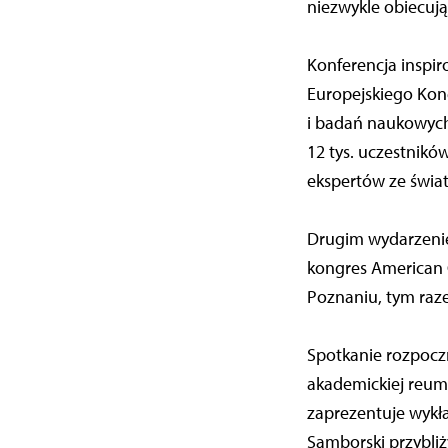
niezwykle obiecują
Konferencja inspi
Europejskiego Kon
i badań naukowych
12 tys. uczestnikó
ekspertów ze świa
Drugim wydarzeniem
kongres American 
Poznaniu, tym raze
Spotkanie rozpoczn
akademickiej reuma
zaprezentuje wykład
Samborski przybli