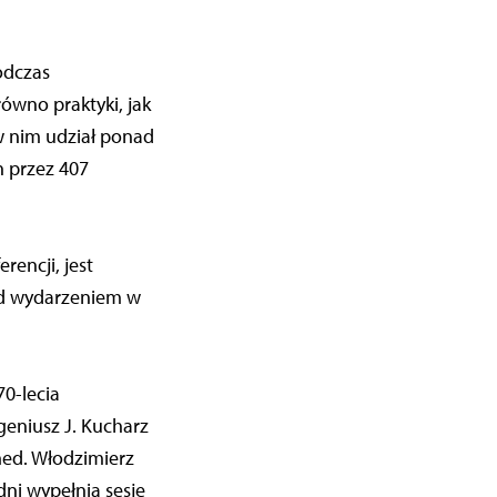
odczas
wno praktyki, jak
w nim udział ponad
h przez 407
encji, jest
ed wydarzeniem w
70-lecia
geniusz J. Kucharz
 med. Włodzimierz
ni wypełnią sesje