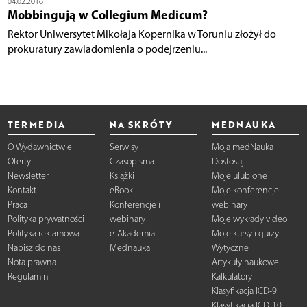
04.02.2016
Mobbingują w Collegium Medicum?
Rektor Uniwersytet Mikołaja Kopernika w Toruniu złożył do
prokuratury zawiadomienia o podejrzeniu...
TERMEDIA
NA SKRÓTY
MEDNAUKA
O Wydawnictwie
Serwisy
Moja medNauka
Oferty
Czasopisma
Dostosuj
Newsletter
Książki
Moje ulubione
Kontakt
eBooki
Moje konferencje i
Praca
Konferencje i
webinary
Polityka prywatności
webinary
Moje wykłady video
Polityka reklamowa
e-Akademia
Moje kursy i quizy
Napisz do nas
Mednauka
Wytyczne
Nota prawna
Artykuły naukowe
Regulamin
Kalkulatory
Klasyfikacja ICD-9
Klasyfikacja ICD-10