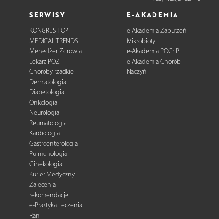
SERWISY
E-AKADEMIA
KONGRES TOP
e-Akademia Zaburzeń
MEDICAL TRENDS
Mikrobioty
Menedżer Zdrowia
e-Akademia POChP
Lekarz POZ
e-Akademia Chorób
Choroby rzadkie
Naczyń
Dermatologia
Diabetologia
Onkologia
Neurologia
Reumatologia
Kardiologia
Gastroenterologia
Pulmonologia
Ginekologia
Kurier Medyczny
Zalecenia i
rekomendacje
e-Praktyka Leczenia
Ran