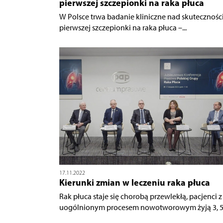
pierwszej szczepionki na raka płuca
W Polsce trwa badanie kliniczne nad skutecznośc
pierwszej szczepionki na raka płuca –...
17.11.2022
Kierunki zmian w leczeniu raka płuca
Rak płuca staje się chorobą przewlekłą, pacjenci z
uogólnionym procesem nowotworowym żyją 3, 5 i