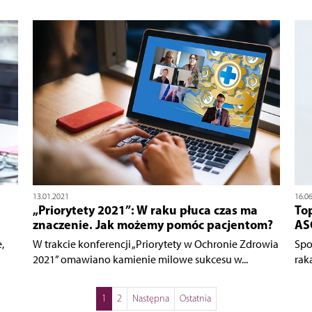
13.01.2021
16.0
„Priorytety 2021”: W raku płuca czas ma
To
znaczenie. Jak możemy pomóc pacjentom?
ASC
,
W trakcie konferencji „Priorytety w Ochronie Zdrowia
Spo
2021” omawiano kamienie milowe sukcesu w...
raka
1
2
Następna
Ostatnia