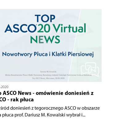
6.2020
p ASCO News - omówienie doniesień z
O - rak płuca
śród doniesień z tegorocznego ASCO w obszarze
 płuca prof. Dariusz M. Kowalski wybrał i...