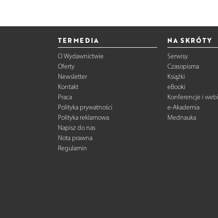
TERMEDIA
NA SKRÓTY
O Wydawnictwie
Serwisy
Oferty
Czasopisma
Newsletter
Książki
Kontakt
eBooki
Praca
Konferencje i web
Polityka prywatności
e-Akademia
Polityka reklamowa
Mednauka
Napisz do nas
Nota prawna
Regulamin