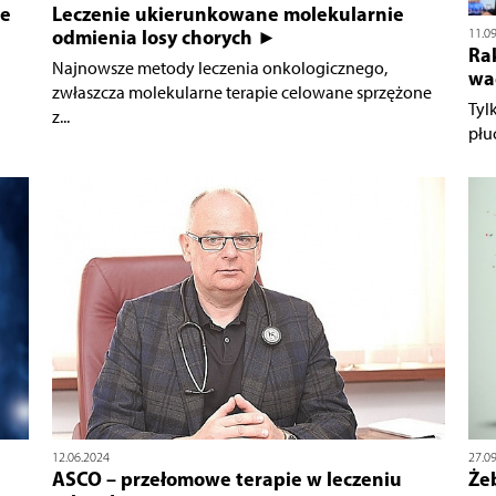
we
Leczenie ukierunkowane molekularnie
odmienia losy chorych ►
11.0
Ra
Najnowsze metody leczenia onkologicznego,
wa
zwłaszcza molekularne terapie celowane sprzężone
Tyl
z...
płu
12.06.2024
27.0
ASCO – przełomowe terapie w leczeniu
Żeb