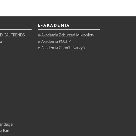
E-AKADEMIA
DICAL TRENDS
e-Akademia Zaburzeń Mikrobioty
a
e-Akademia POChP
e-Akademia Chorób Naczyń
mendacje
ia Ran