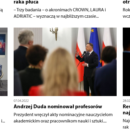
raka płuca
ot
ią
– Trzy badania – o akronimach CROWN, LAURA i
Rok
ADRIATIC – wyznaczą w najbliższym czasie...
wcz
07.04.2022
28.0
Andrzej Duda nominował profesorów
Re
naj
Prezydent wręczył akty nominacyjne nauczycielom
Naj
...
akademickim oraz pracownikom nauki i sztuki....
rak 