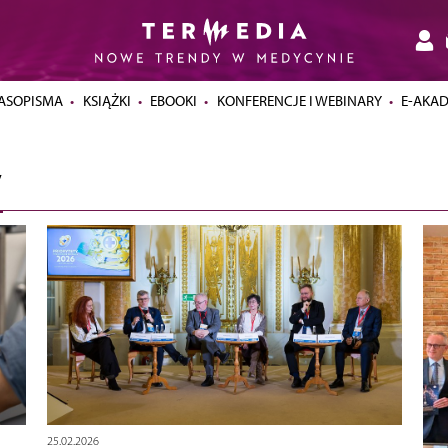
ASOPISMA
KSIĄŻKI
EBOOKI
KONFERENCJE I WEBINARY
E-AKA
”
25.02.2026