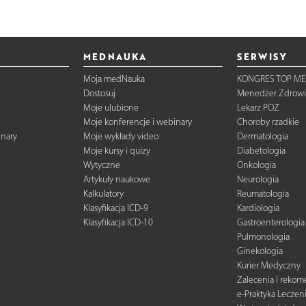
MEDNAUKA
SERWISY
Moja medNauka
KONGRES TOP ME
Dostosuj
Menedżer Zdrowi
Moje ulubione
Lekarz POZ
Moje konferencje i webinary
Choroby rzadkie
inary
Moje wykłady video
Dermatologia
Moje kursy i quizy
Diabetologia
Wytyczne
Onkologia
Artykuły naukowe
Neurologia
Kalkulatory
Reumatologia
Klasyfikacja ICD-9
Kardiologia
Klasyfikacja ICD-10
Gastroenterologia
Pulmonologia
Ginekologia
Kurier Medyczny
Zalecenia i reko
e-Praktyka Leczen