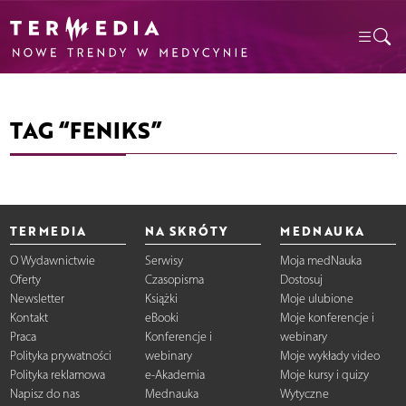
TAG “FENIKS”
TERMEDIA
NA SKRÓTY
MEDNAUKA
O Wydawnictwie
Serwisy
Moja medNauka
Oferty
Czasopisma
Dostosuj
Newsletter
Książki
Moje ulubione
Kontakt
eBooki
Moje konferencje i
Praca
Konferencje i
webinary
Polityka prywatności
webinary
Moje wykłady video
Polityka reklamowa
e-Akademia
Moje kursy i quizy
Napisz do nas
Mednauka
Wytyczne