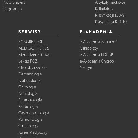
Nota prawna
Artykuły naukowe
Regulamin
Kalkulatory
Klasyfikacja ICD-9
Klasyfikacja ICD-10
SERWISY
E-AKADEMIA
KONGRES TOP
e-Akademia Zaburzeń
MEDICAL TRENDS
Mikrobioty
Menedżer Zdrowia
e-Akademia POChP
Lekarz POZ
e-Akademia Chorób
Choroby rzadkie
Naczyń
Dermatologia
Diabetologia
Onkologia
Neurologia
Reumatologia
Kardiologia
Gastroenterologia
Pulmonologia
Ginekologia
Kurier Medyczny