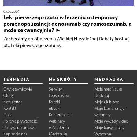
05.06.2024
Leki pierwszego rzutu w leczeniu osteoporozy
pomenopauzalnej: denosumab czy romosozumab, a
może sekwencyjnie? ►
Zachęcamy do obejrzenia Wielkiej Niezależnej Debaty kostnej
pt. „Leki pierwszego rzutu w...
TERMEDIA
NA SKRÓTY
MEDNAUKA
O Wydawnictwie
Serwisy
Moja medNauka
Oferty
Czasopisma
Dostosuj
Newsletter
Książki
Moje ulubione
Kontakt
eBooki
Moje konferencje i
Praca
Konferencje i
webinary
Polityka prywatności
webinary
Moje wykłady video
Polityka reklamowa
e-Akademia
Moje kursy i quizy
Napisz do nas
Mednauka
Wytyczne