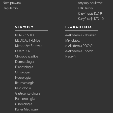
Nota prawna
Artykuły naukowe
Regulamin
Kalkulatory
Klasyfikacja ICD-9
Klasyfikacja ICD-10
SERWISY
E-AKADEMIA
KONGRES TOP
e-Akademia Zaburzeń
MEDICAL TRENDS
Mikrobioty
Menedżer Zdrowia
e-Akademia POChP
Lekarz POZ
e-Akademia Chorób
Choroby rzadkie
Naczyń
Dermatologia
Diabetologia
Onkologia
Neurologia
Reumatologia
Kardiologia
Gastroenterologia
Pulmonologia
Ginekologia
Kurier Medyczny