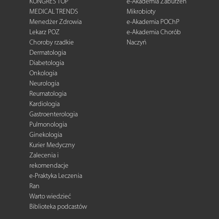
KONGRES TOP
e-Akademia Zaburzeń
MEDICAL TRENDS
Mikrobioty
Menedżer Zdrowia
e-Akademia POChP
Lekarz POZ
e-Akademia Chorób
Choroby rzadkie
Naczyń
Dermatologia
Diabetologia
Onkologia
Neurologia
Reumatologia
Kardiologia
Gastroenterologia
Pulmonologia
Ginekologia
Kurier Medyczny
Zalecenia i
rekomendacje
e-Praktyka Leczenia
Ran
Warto wiedzieć
Biblioteka podcastów