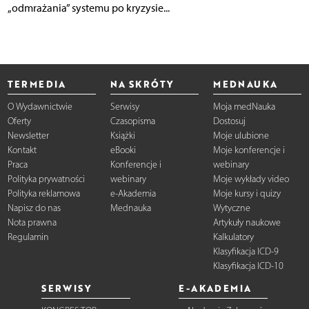
„odmrażania” systemu po kryzysie...
TERMEDIA
NA SKRÓTY
MEDNAUKA
O Wydawnictwie
Serwisy
Moja medNauka
Oferty
Czasopisma
Dostosuj
Newsletter
Książki
Moje ulubione
Kontakt
eBooki
Moje konferencje i
Praca
Konferencje i
webinary
Polityka prywatności
webinary
Moje wykłady video
Polityka reklamowa
e-Akademia
Moje kursy i quizy
Napisz do nas
Mednauka
Wytyczne
Nota prawna
Artykuły naukowe
Regulamin
Kalkulatory
Klasyfikacja ICD-9
Klasyfikacja ICD-10
SERWISY
E-AKADEMIA