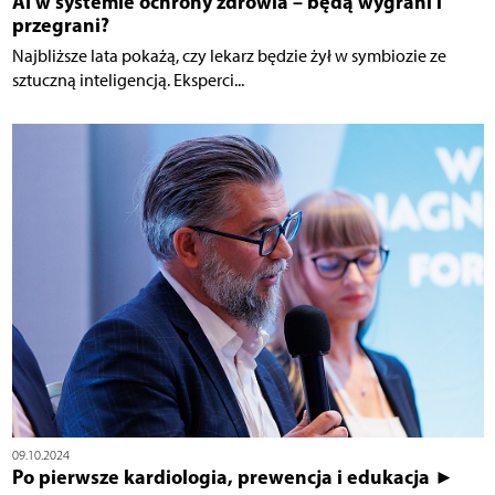
AI w systemie ochrony zdrowia – będą wygrani i
przegrani?
Najbliższe lata pokażą, czy lekarz będzie żył w symbiozie ze
sztuczną inteligencją. Eksperci...
09.10.2024
Po pierwsze kardiologia, prewencja i edukacja ►