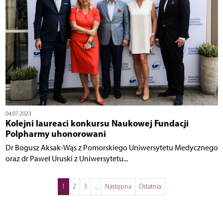
04.07.2023
Kolejni laureaci konkursu Naukowej Fundacji
Polpharmy uhonorowani
Dr Bogusz Aksak-Wąs z Pomorskiego Uniwersytetu Medycznego
oraz dr Paweł Uruski z Uniwersytetu...
1
2
3
...
Następna
Ostatnia