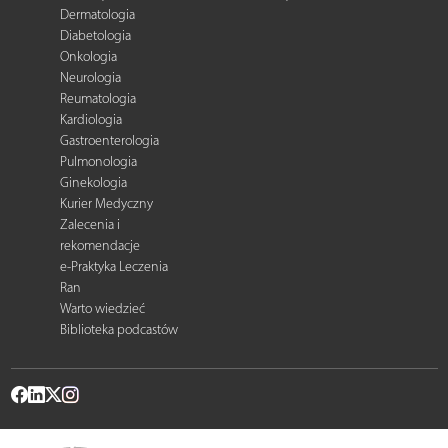
Dermatologia
Diabetologia
Onkologia
Neurologia
Reumatologia
Kardiologia
Gastroenterologia
Pulmonologia
Ginekologia
Kurier Medyczny
Zalecenia i
rekomendacje
e-Praktyka Leczenia
Ran
Warto wiedzieć
Biblioteka podcastów