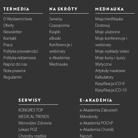
TERMEDIA
NA SKRÓTY
MEDNAUKA
O Wydawnictwie
Serwisy
Moja medNauka
Oferty
Czasopisma
Dostosuj
Newsletter
Książki
Moje ulubione
Kontakt
eBooki
Moje konferencje i
Praca
Konferencje i
webinary
Polityka prywatności
webinary
Moje wykłady video
Polityka reklamowa
e-Akademia
Moje kursy i quizy
Napisz do nas
Mednauka
Wytyczne
Nota prawna
Artykuły naukowe
Regulamin
Kalkulatory
Klasyfikacja ICD-9
Klasyfikacja ICD-10
SERWISY
E-AKADEMIA
KONGRES TOP
e-Akademia Zaburzeń
MEDICAL TRENDS
Mikrobioty
Menedżer Zdrowia
e-Akademia POChP
Lekarz POZ
e-Akademia Chorób
Choroby rzadkie
Naczyń