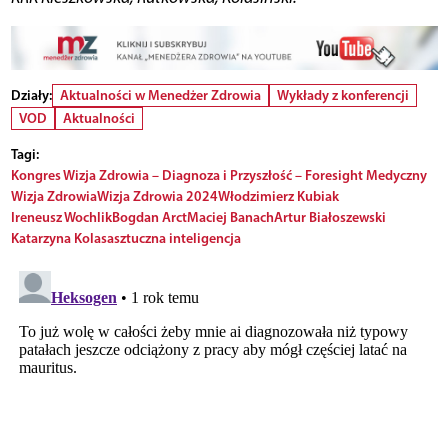
Działy:
Aktualności w Menedżer Zdrowia
Wykłady z konferencji
VOD
Aktualności
Tagi:
Kongres Wizja Zdrowia – Diagnoza i Przyszłość – Foresight Medyczny
Wizja Zdrowia
Wizja Zdrowia 2024
Włodzimierz Kubiak
Ireneusz Wochlik
Bogdan Arct
Maciej Banach
Artur Białoszewski
Katarzyna Kolasa
sztuczna inteligencja