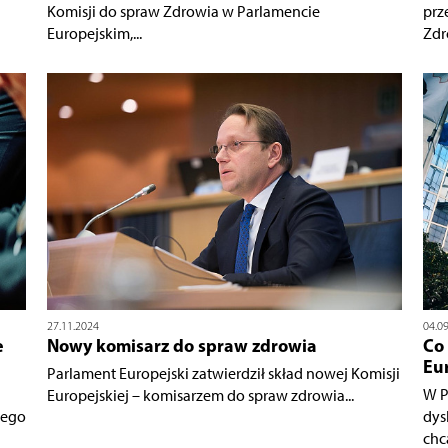
Komisji do spraw Zdrowia w Parlamencie
prz
Europejskim,...
Zdr
27.11.2024
04.0
e
Nowy komisarz do spraw zdrowia
Co
Eu
Parlament Europejski zatwierdził skład nowej Komisji
W P
Europejskiej – komisarzem do spraw zdrowia...
wego
dys
chcą