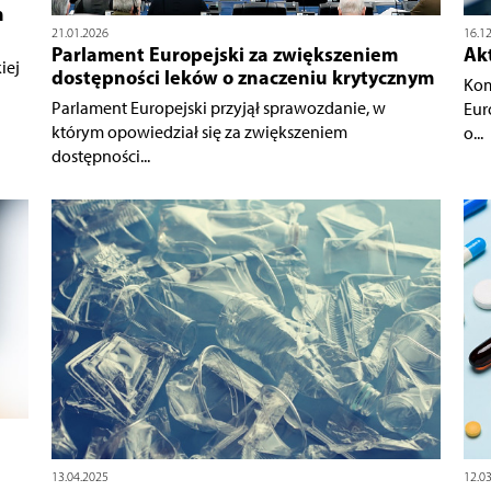
h
21.01.2026
16.1
Parlament Europejski za zwiększeniem
Akt
iej
dostępności leków o znaczeniu krytycznym
Kom
Parlament Europejski przyjął sprawozdanie, w
Eur
którym opowiedział się za zwiększeniem
o...
dostępności...
13.04.2025
12.0