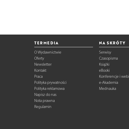
TERMEDIA
NA SKRÓTY
O Wydawnictwie
Serwisy
Oferty
Czasopisma
Newsletter
Książki
Kontakt
eBooki
Praca
Konferencje i web
Polityka prywatności
e-Akademia
Polityka reklamowa
Mednauka
Napisz do nas
Nota prawna
Regulamin