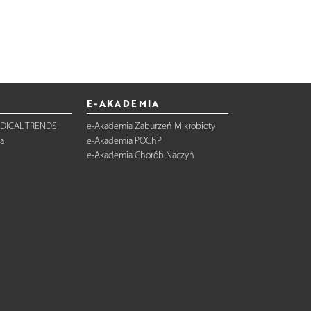
E-AKADEMIA
DICAL TRENDS
e-Akademia Zaburzeń Mikrobioty
a
e-Akademia POChP
e-Akademia Chorób Naczyń