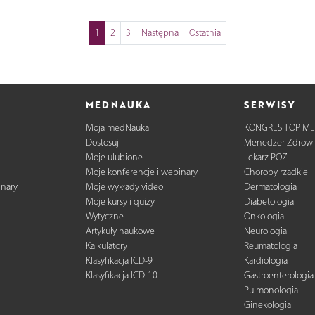
1
2
3
Następna
Ostatnia
MEDNAUKA
SERWISY
Moja medNauka
KONGRES TOP ME
Dostosuj
Menedżer Zdrowi
Moje ulubione
Lekarz POZ
Moje konferencje i webinary
Choroby rzadkie
inary
Moje wykłady video
Dermatologia
Moje kursy i quizy
Diabetologia
Wytyczne
Onkologia
Artykuły naukowe
Neurologia
Kalkulatory
Reumatologia
Klasyfikacja ICD-9
Kardiologia
Klasyfikacja ICD-10
Gastroenterologia
Pulmonologia
Ginekologia