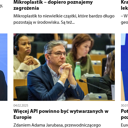
Mikroplastik – dopiero poznajemy
Kra
y,
zagrożenia
le
Mikroplastik to niewielkie cząstki, które bardzo długo
– W
pozostają w środowisku. Są też...
geo
04.02.2025
30.0
Więcej API powinno być wytwarzanych w
Po
Europie
po
Zdaniem Adama Jarubasa, przewodniczącego
Eur