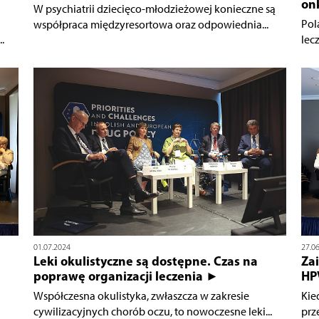
on
W psychiatrii dziecięco-młodzieżowej konieczne są
Pol
współpraca międzyresortowa oraz odpowiednia...
.
lec
01.07.2024
27.0
Leki okulistyczne są dostępne. Czas na
Za
poprawę organizacji leczenia ►
HP
Współczesna okulistyka, zwłaszcza w zakresie
Kie
cywilizacyjnych chorób oczu, to nowoczesne leki...
prz