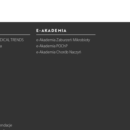
E-AKADEMIA
DICAL TRENDS
e-Akademia Zaburzeń Mikrobioty
a
e-Akademia POChP
e-Akademia Chorób Naczyń
mendacje