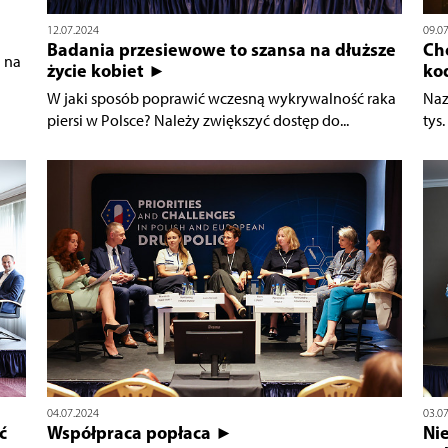
12.07.2024
09.0
Badania przesiewowe to szansa na dłuższe
Ch
 na
życie kobiet ►
ko
W jaki sposób poprawić wczesną wykrywalność raka
Naz
piersi w Polsce? Należy zwiększyć dostęp do...
tys
04.07.2024
03.0
ć
Współpraca popłaca ►
Ni