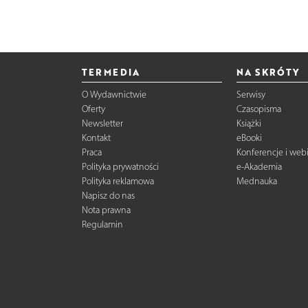
TERMEDIA
NA SKRÓTY
O Wydawnictwie
Serwisy
Oferty
Czasopisma
Newsletter
Książki
Kontakt
eBooki
Praca
Konferencje i web
Polityka prywatności
e-Akademia
Polityka reklamowa
Mednauka
Napisz do nas
Nota prawna
Regulamin