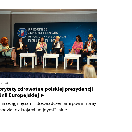
6.2024
orytety zdrowotne polskiej prezydencji
Unii Europejskiej ►
imi osiągnięciami i doświadczeniami powinniśmy
podzielić z krajami unijnymi? Jakie...