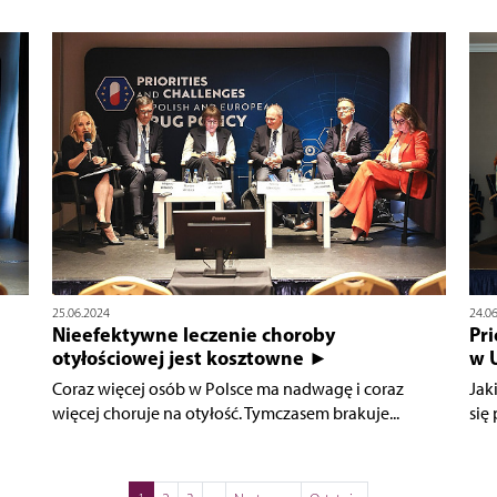
25.06.2024
24.0
Nieefektywne leczenie choroby
Pri
otyłościowej jest kosztowne ►
w 
Coraz więcej osób w Polsce ma nadwagę i coraz
Jak
więcej choruje na otyłość. Tymczasem brakuje...
się 