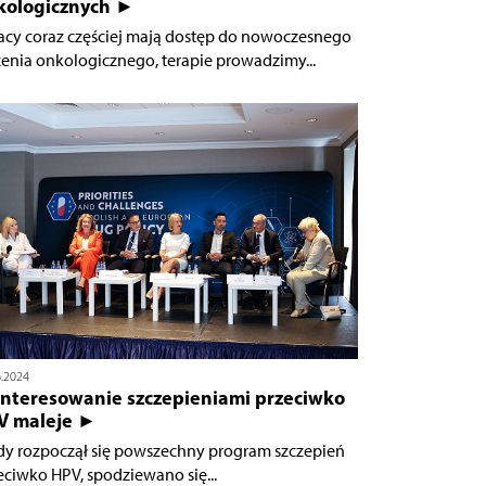
kologicznych ►
acy coraz częściej mają dostęp do nowoczesnego
zenia onkologicznego, terapie prowadzimy...
6.2024
interesowanie szczepieniami przeciwko
V maleje ►
dy rozpoczął się powszechny program szczepień
eciwko HPV, spodziewano się...