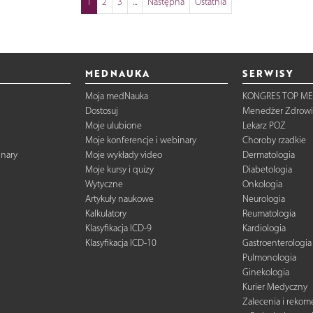
1
2
3
...
Następna
Ostatnia
MEDNAUKA
SERWISY
Moja medNauka
KONGRES TOP ME
Dostosuj
Menedżer Zdrowi
Moje ulubione
Lekarz POZ
Moje konferencje i webinary
Choroby rzadkie
inary
Moje wykłady video
Dermatologia
Moje kursy i quizy
Diabetologia
Wytyczne
Onkologia
Artykuły naukowe
Neurologia
Kalkulatory
Reumatologia
Klasyfikacja ICD-9
Kardiologia
Klasyfikacja ICD-10
Gastroenterologia
Pulmonologia
Ginekologia
Kurier Medyczny
Zalecenia i reko