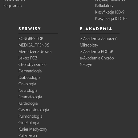
Regulamin
Kalkulatory
Klasyfikacja ICD-9
Klasyfikacja ICD-10
SERWISY
E-AKADEMIA
KONGRES TOP
e-Akademia Zaburzeń
MEDICAL TRENDS
Mikrobioty
Menedżer Zdrowia
e-Akademia POChP
Lekarz POZ
e-Akademia Chorób
Choroby rzadkie
Naczyń
Dermatologia
Diabetologia
Onkologia
Neurologia
Reumatologia
Kardiologia
Gastroenterologia
Pulmonologia
Ginekologia
Kurier Medyczny
Zalecenia i