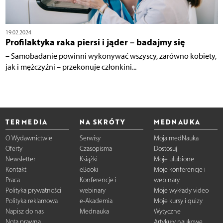
19.02.2024
Profilaktyka raka piersi i jąder – badajmy się
– Samobadanie powinni wykonywać wszyscy, zarówno kobiety,
jak i mężczyźni – przekonuje członkini...
TERMEDIA
NA SKRÓTY
MEDNAUKA
O Wydawnictwie
Serwisy
Moja medNauka
Oferty
Czasopisma
Dostosuj
Newsletter
Książki
Moje ulubione
Kontakt
eBooki
Moje konferencje i
Praca
Konferencje i
webinary
Polityka prywatności
webinary
Moje wykłady video
Polityka reklamowa
e-Akademia
Moje kursy i quizy
Napisz do nas
Mednauka
Wytyczne
Nota prawna
Artykuły naukowe