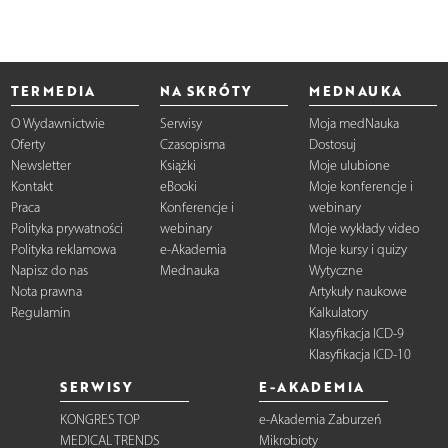
TERMEDIA
NA SKRÓTY
MEDNAUKA
O Wydawnictwie
Serwisy
Moja medNauka
Oferty
Czasopisma
Dostosuj
Newsletter
Książki
Moje ulubione
Kontakt
eBooki
Moje konferencje i
Praca
Konferencje i
webinary
Polityka prywatności
webinary
Moje wykłady video
Polityka reklamowa
e-Akademia
Moje kursy i quizy
Napisz do nas
Mednauka
Wytyczne
Nota prawna
Artykuły naukowe
Regulamin
Kalkulatory
Klasyfikacja ICD-9
Klasyfikacja ICD-10
SERWISY
E-AKADEMIA
KONGRES TOP
e-Akademia Zaburzeń
MEDICAL TRENDS
Mikrobioty