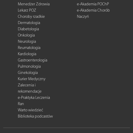
Menedżer Zdrowia
e-Akademia POChP
Lekarz POZ
e-Akademia Chorób
Choroby rzadkie
Naczyń
Dermatologia
Diabetologia
Onkologia
Neurologia
Reumatologia
Kardiologia
Gastroenterologia
Pulmonologia
Ginekologia
Kurier Medyczny
Zalecenia i
rekomendacje
e-Praktyka Leczenia
Ran
Warto wiedzieć
Biblioteka podcastów