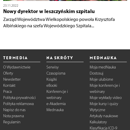
23.11.2022
Nowy dyrektor w leszczyńskim szpitalu
Zarząd Województwa Wielkopolskiego powoła Krzysztofa
Albińskiego na szefa Wojewódzkiego Szpitala...
TERMEDIA
NA SKRÓTY
MEDNAUKA
O Wydawnictwie
Serwisy
Moja medNauka
Oferty
Czasopisma
Dostosuj
Newsletter
Książki
Moje ulubione
Kontakt
eBooki
Moje konferencje i
Praca
Konferencje i
webinary
Polityka prywatności
webinary
Moje wykłady video
Polityka reklamowa
e-Akademia
Moje kursy i quizy
Napisz do nas
Mednauka
Wytyczne
Nota prawna
Artykuły naukowe
Regulamin
Kalkulatory
Klasyfikacja ICD-9