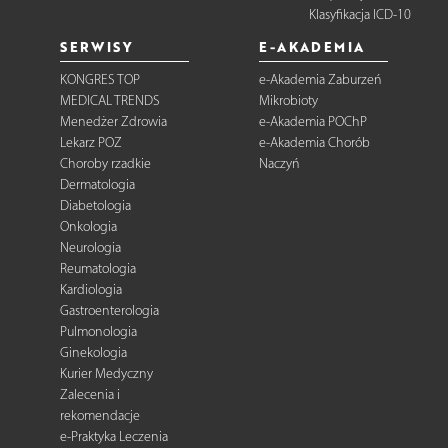
Klasyfikacja ICD-10
SERWISY
E-AKADEMIA
KONGRES TOP
e-Akademia Zaburzeń
MEDICAL TRENDS
Mikrobioty
Menedżer Zdrowia
e-Akademia POChP
Lekarz POZ
e-Akademia Chorób
Choroby rzadkie
Naczyń
Dermatologia
Diabetologia
Onkologia
Neurologia
Reumatologia
Kardiologia
Gastroenterologia
Pulmonologia
Ginekologia
Kurier Medyczny
Zalecenia i
rekomendacje
e-Praktyka Leczenia