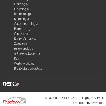
Onkologia
Neurologia
Reumatologia
Kardiologia
Gastroenterologia
Pulmonologia
Ginekologia
Kurier Medyczny
Zalecenia i
rekomendacje
e-Praktyka Leczenia
Ran
Warto wiedzieć
Biblioteka podcastów
© 2026 Termedia Sp. z o.o. All rights reserved.
Developed by
Termedia
.