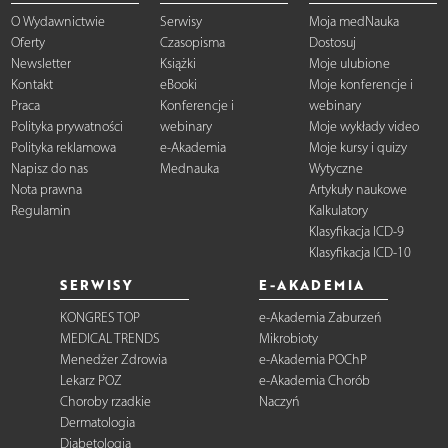
O Wydawnictwie
Serwisy
Moja medNauka
Oferty
Czasopisma
Dostosuj
Newsletter
Książki
Moje ulubione
Kontakt
eBooki
Moje konferencje i
Praca
Konferencje i
webinary
Polityka prywatności
webinary
Moje wykłady video
Polityka reklamowa
e-Akademia
Moje kursy i quizy
Napisz do nas
Mednauka
Wytyczne
Nota prawna
Artykuły naukowe
Regulamin
Kalkulatory
Klasyfikacja ICD-9
Klasyfikacja ICD-10
SERWISY
E-AKADEMIA
KONGRES TOP
e-Akademia Zaburzeń
MEDICAL TRENDS
Mikrobioty
Menedżer Zdrowia
e-Akademia POChP
Lekarz POZ
e-Akademia Chorób
Choroby rzadkie
Naczyń
Dermatologia
Diabetologia