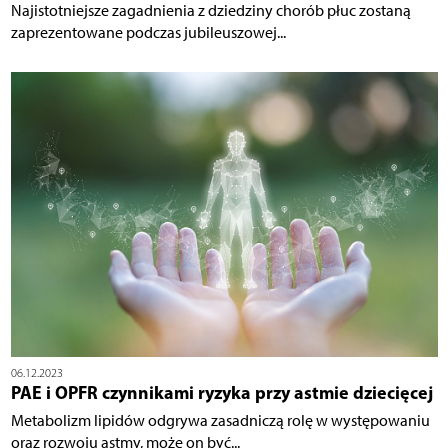
Najistotniejsze zagadnienia z dziedziny chorób płuc zostaną
zaprezentowane podczas jubileuszowej...
06.12.2023
PAE i OPFR czynnikami ryzyka przy astmie dziecięcej
Metabolizm lipidów odgrywa zasadniczą rolę w występowaniu
oraz rozwoju astmy, może on być...