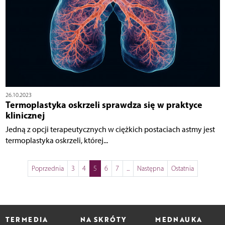
26.10.2023
Termoplastyka oskrzeli sprawdza się w praktyce
klinicznej
Jedną z opcji terapeutycznych w ciężkich postaciach astmy jest
termoplastyka oskrzeli, której...
Poprzednia
3
4
5
6
7
...
Następna
Ostatnia
TERMEDIA
NA SKRÓTY
MEDNAUKA