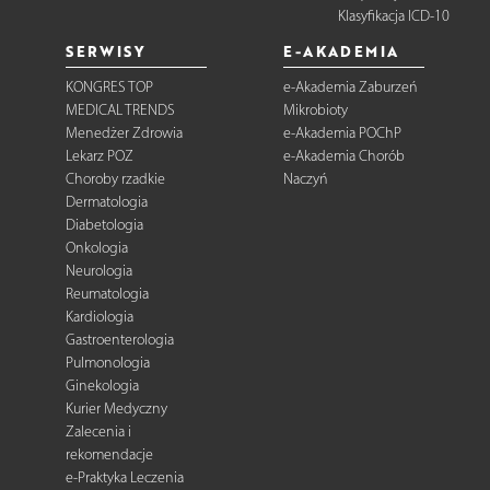
Klasyfikacja ICD-10
SERWISY
E-AKADEMIA
KONGRES TOP
e-Akademia Zaburzeń
MEDICAL TRENDS
Mikrobioty
Menedżer Zdrowia
e-Akademia POChP
Lekarz POZ
e-Akademia Chorób
Choroby rzadkie
Naczyń
Dermatologia
Diabetologia
Onkologia
Neurologia
Reumatologia
Kardiologia
Gastroenterologia
Pulmonologia
Ginekologia
Kurier Medyczny
Zalecenia i
rekomendacje
e-Praktyka Leczenia