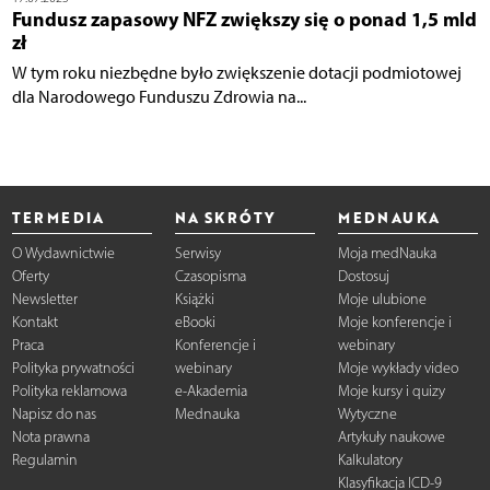
Fundusz zapasowy NFZ zwiększy się o ponad 1,5 mld
zł
W tym roku niezbędne było zwiększenie dotacji podmiotowej
dla Narodowego Funduszu Zdrowia na...
TERMEDIA
NA SKRÓTY
MEDNAUKA
O Wydawnictwie
Serwisy
Moja medNauka
Oferty
Czasopisma
Dostosuj
Newsletter
Książki
Moje ulubione
Kontakt
eBooki
Moje konferencje i
Praca
Konferencje i
webinary
Polityka prywatności
webinary
Moje wykłady video
Polityka reklamowa
e-Akademia
Moje kursy i quizy
Napisz do nas
Mednauka
Wytyczne
Nota prawna
Artykuły naukowe
Regulamin
Kalkulatory
Klasyfikacja ICD-9