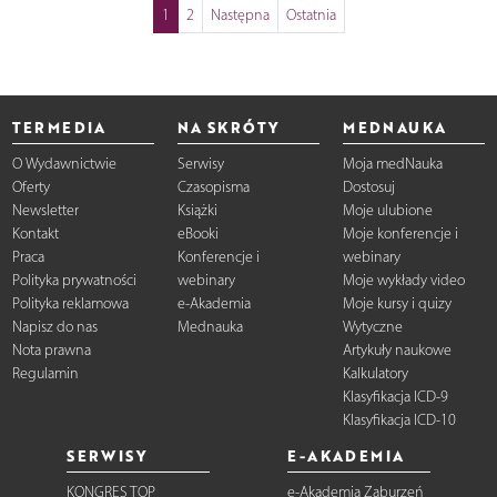
1
2
Następna
Ostatnia
TERMEDIA
NA SKRÓTY
MEDNAUKA
O Wydawnictwie
Serwisy
Moja medNauka
Oferty
Czasopisma
Dostosuj
Newsletter
Książki
Moje ulubione
Kontakt
eBooki
Moje konferencje i
Praca
Konferencje i
webinary
Polityka prywatności
webinary
Moje wykłady video
Polityka reklamowa
e-Akademia
Moje kursy i quizy
Napisz do nas
Mednauka
Wytyczne
Nota prawna
Artykuły naukowe
Regulamin
Kalkulatory
Klasyfikacja ICD-9
Klasyfikacja ICD-10
SERWISY
E-AKADEMIA
KONGRES TOP
e-Akademia Zaburzeń