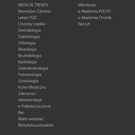
MEDICAL TRENDS
Mikrobioty
Menedżer Zdrowia
e-Akademia POChP
Lekarz POZ
e-Akademia Chorób
Choroby rzadkie
Naczyń
Dermatologia
Diabetologia
Onkologia
Neurologia
Reumatologia
Kardiologia
Gastroenterologia
Pulmonologia
Ginekologia
Kurier Medyczny
Zalecenia i
rekomendacje
e-Praktyka Leczenia
Ran
Warto wiedzieć
Biblioteka podcastów