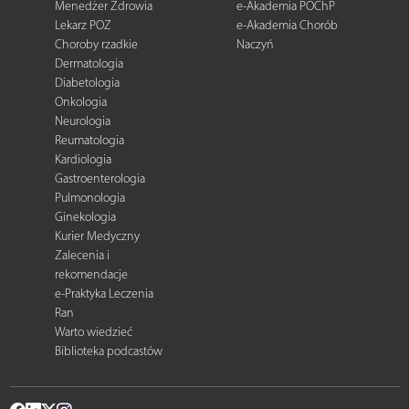
Menedżer Zdrowia
e-Akademia POChP
Lekarz POZ
e-Akademia Chorób
Choroby rzadkie
Naczyń
Dermatologia
Diabetologia
Onkologia
Neurologia
Reumatologia
Kardiologia
Gastroenterologia
Pulmonologia
Ginekologia
Kurier Medyczny
Zalecenia i
rekomendacje
e-Praktyka Leczenia
Ran
Warto wiedzieć
Biblioteka podcastów