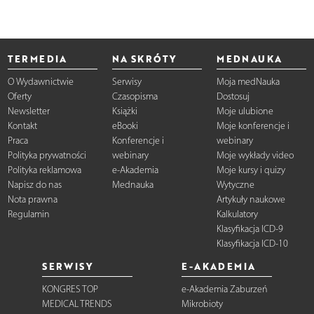
TERMEDIA
NA SKRÓTY
MEDNAUKA
O Wydawnictwie
Serwisy
Moja medNauka
Oferty
Czasopisma
Dostosuj
Newsletter
Książki
Moje ulubione
Kontakt
eBooki
Moje konferencje i
Praca
Konferencje i
webinary
Polityka prywatności
webinary
Moje wykłady video
Polityka reklamowa
e-Akademia
Moje kursy i quizy
Napisz do nas
Mednauka
Wytyczne
Nota prawna
Artykuły naukowe
Regulamin
Kalkulatory
Klasyfikacja ICD-9
Klasyfikacja ICD-10
SERWISY
E-AKADEMIA
KONGRES TOP
e-Akademia Zaburzeń
MEDICAL TRENDS
Mikrobioty