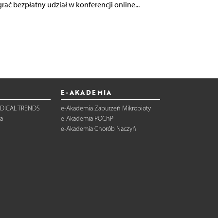
rać bezpłatny udział w konferencji online...
E-AKADEMIA
DICAL TRENDS
e-Akademia Zaburzeń Mikrobioty
a
e-Akademia POChP
e-Akademia Chorób Naczyń