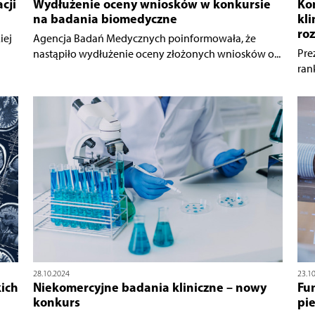
cji
Wydłużenie oceny wniosków w konkursie
Ko
na badania biomedyczne
kl
roz
iej
Agencja Badań Medycznych poinformowała, że
Pre
nastąpiło wydłużenie oceny złożonych wniosków o...
ran
28.10.2024
23.1
kich
Niekomercyjne badania kliniczne – nowy
Fun
konkurs
pie