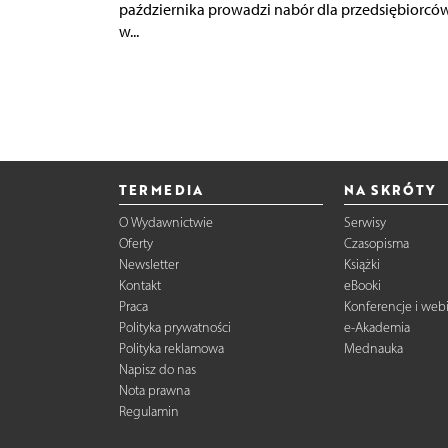
października prowadzi nabór dla przedsiębiorcó
w...
TERMEDIA
NA SKRÓTY
O Wydawnictwie
Serwisy
Oferty
Czasopisma
Newsletter
Książki
Kontakt
eBooki
Praca
Konferencje i web
Polityka prywatności
e-Akademia
Polityka reklamowa
Mednauka
Napisz do nas
Nota prawna
Regulamin