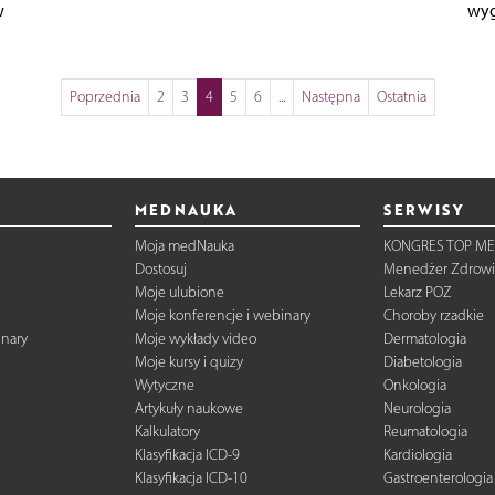
w
wyg
Poprzednia
2
3
4
5
6
...
Następna
Ostatnia
MEDNAUKA
SERWISY
Moja medNauka
KONGRES TOP ME
Dostosuj
Menedżer Zdrowi
Moje ulubione
Lekarz POZ
Moje konferencje i webinary
Choroby rzadkie
inary
Moje wykłady video
Dermatologia
Moje kursy i quizy
Diabetologia
Wytyczne
Onkologia
Artykuły naukowe
Neurologia
Kalkulatory
Reumatologia
Klasyfikacja ICD-9
Kardiologia
Klasyfikacja ICD-10
Gastroenterologia