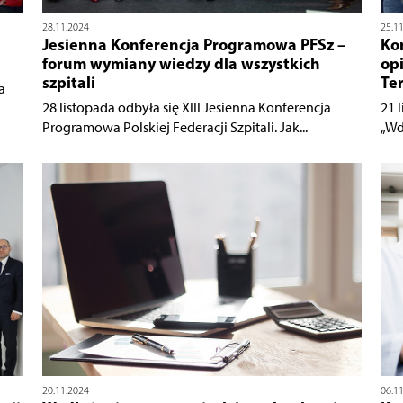
28.11.2024
25.1
Jesienna Konferencja Programowa PFSz –
Ko
forum wymiany wiedzy dla wszystkich
op
szpitali
Te
a
28 listopada odbyła się XIII Jesienna Konferencja
21 
Programowa Polskiej Federacji Szpitali. Jak...
„Wd
20.11.2024
06.1