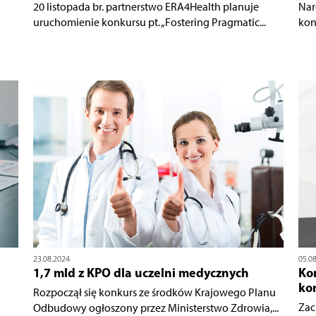
20 listopada br. partnerstwo ERA4Health planuje
Nar
uruchomienie konkursu pt. „Fostering Pragmatic...
kon
23.08.2024
05.0
1,7 mld z KPO dla uczelni medycznych
Ko
ko
Rozpoczął się konkurs ze środków Krajowego Planu
Zac
Odbudowy ogłoszony przez Ministerstwo Zdrowia,...