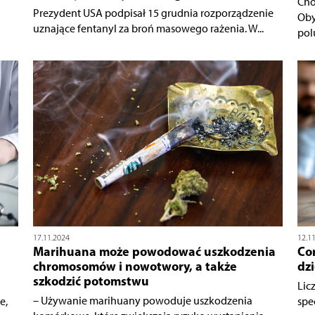
Cho
Prezydent USA podpisał 15 grudnia rozporządzenie
Oby
uznające fentanyl za broń masowego rażenia. W...
pol
17.11.2024
12.1
Marihuana może powodować uszkodzenia
Co
chromosomów i nowotwory, a także
dzi
szkodzić potomstwu
Lic
– Używanie marihuany powoduje uszkodzenia
e,
spe