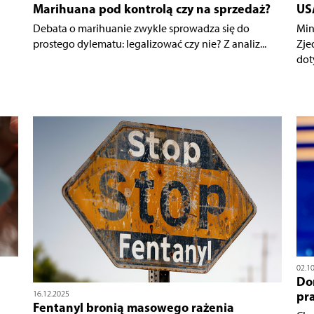
Marihuana pod kontrolą czy na sprzedaż?
US
Debata o marihuanie zwykle sprowadza się do
Min
prostego dylematu: legalizować czy nie? Z analiz...
Zje
dot
02.1
Don
pr
16.12.2025
Fentanyl bronią masowego rażenia