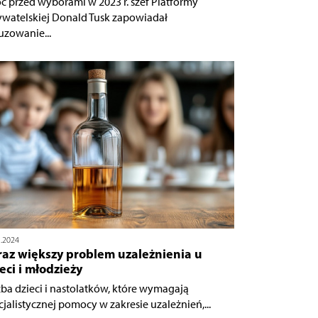
ć przed wyborami w 2023 r. szef Platformy
watelskiej Donald Tusk zapowiadał
uzowanie...
1.2024
raz większy problem uzależnienia u
eci i młodzieży
zba dzieci i nastolatków, które wymagają
cjalistycznej pomocy w zakresie uzależnień,...