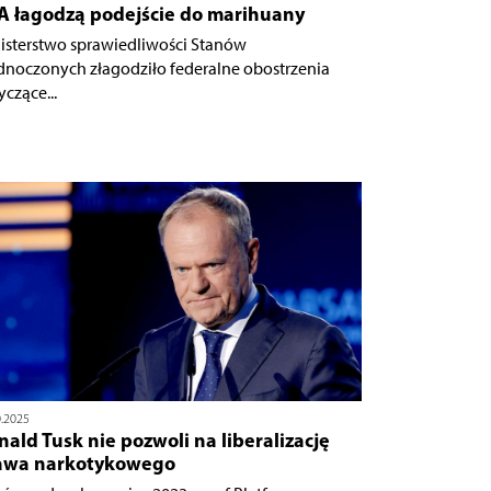
A łagodzą podejście do marihuany
isterstwo sprawiedliwości Stanów
dnoczonych złagodziło federalne obostrzenia
yczące...
0.2025
ald Tusk nie pozwoli na liberalizację
awa narkotykowego