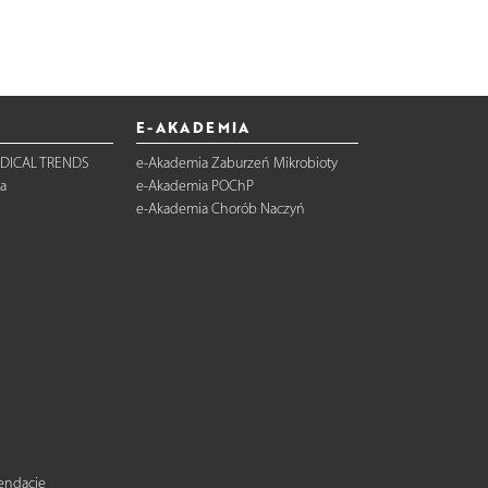
E-AKADEMIA
DICAL TRENDS
e-Akademia Zaburzeń Mikrobioty
a
e-Akademia POChP
e-Akademia Chorób Naczyń
mendacje