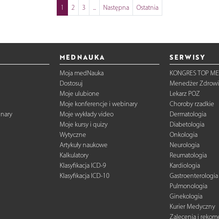
1
2
3
...
Następna
Ostatnia
MEDNAUKA
SERWISY
Moja medNauka
KONGRES TOP ME
Dostosuj
Menedżer Zdrowi
Moje ulubione
Lekarz POZ
Moje konferencje i webinary
Choroby rzadkie
inary
Moje wykłady video
Dermatologia
Moje kursy i quizy
Diabetologia
Wytyczne
Onkologia
Artykuły naukowe
Neurologia
Kalkulatory
Reumatologia
Klasyfikacja ICD-9
Kardiologia
Klasyfikacja ICD-10
Gastroenterologia
Pulmonologia
Ginekologia
Kurier Medyczny
Zalecenia i reko