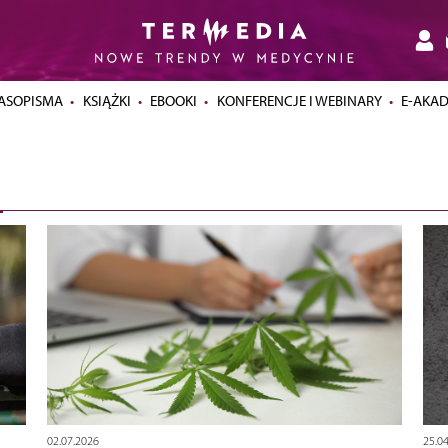
ASOPISMA
KSIĄŻKI
EBOOKI
KONFERENCJE I WEBINARY
E-AKA
02.07.2026
25.0