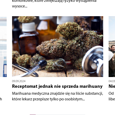
komórkowe, które zwiększają ryzyko wystąpienia
wysoce...
09.09.2024
04.0
Receptomat jednak nie sprzeda marihuany
Ni
Marihuana medyczna znajdzie się na liście substancji,
Od 
ch
które lekarz przepisze tylko po osobistym...
lib