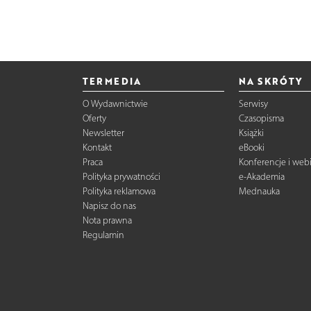
TERMEDIA
NA SKRÓTY
O Wydawnictwie
Serwisy
Oferty
Czasopisma
Newsletter
Książki
Kontakt
eBooki
Praca
Konferencje i web
Polityka prywatności
e-Akademia
Polityka reklamowa
Mednauka
Napisz do nas
Nota prawna
Regulamin