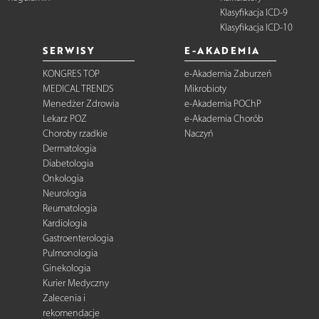
Klasyfikacja ICD-9
Klasyfikacja ICD-10
SERWISY
E-AKADEMIA
KONGRES TOP
e-Akademia Zaburzeń
MEDICAL TRENDS
Mikrobioty
Menedżer Zdrowia
e-Akademia POChP
Lekarz POZ
e-Akademia Chorób
Choroby rzadkie
Naczyń
Dermatologia
Diabetologia
Onkologia
Neurologia
Reumatologia
Kardiologia
Gastroenterologia
Pulmonologia
Ginekologia
Kurier Medyczny
Zalecenia i
rekomendacje