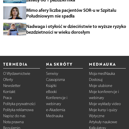
Mimo afery liczba pacjentów SOR-u w Szpitalu
Południowym nie spadła
Nadwaga i otyłość w dzieciństwie to wyższe ryzyko
bezdzietności w wieku dorosłym
TERMEDIA
NA SKRÓTY
MEDNAUKA
O Wydawnictwie
Serwisy
Moja medNauka
Oferty
Czasopisma
Dostosuj
Newsletter
Książki
Moje ulubione
Kontakt
eBooki
Moje konferencje i
Praca
Konferencje i
webinary
Polityka prywatności
webinary
Moje wykłady video
Polityka reklamowa
e-Akademia
Moje kursy i quizy
Napisz do nas
Mednauka
Wytyczne
Nota prawna
Artykuły naukowe
Regulamin
Kalkulatory