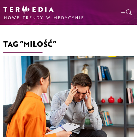
TAG “MIŁOŚĆ”