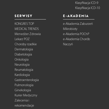
Klasyfikacja ICD-9
Klasyfikacja ICD-10
SERWISY
E-AKADEMIA
KONGRES TOP
e-Akademia Zaburzeń
MEDICAL TRENDS
Mikrobioty
Menedżer Zdrowia
e-Akademia POChP
Lekarz POZ
e-Akademia Chorób
Choroby rzadkie
Naczyń
Dermatologia
Diabetologia
Onkologia
Neurologia
Reumatologia
Kardiologia
Gastroenterologia
Pulmonologia
Ginekologia
Kurier Medyczny
Zalecenia i
rekomendacje