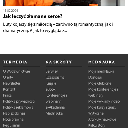
13.02.2024
Jak leczyć złamane serce?
Luty kojarzy się z miłością – zarówno tą romantyczną, jak i
dramatyczną. A jak to wygląda z...
TERMEDIA
NA SKRÓTY
MEDNAUKA
O Wydawnictwie
Serwisy
Moja medNauka
Oferty
Czasopisma
Dostosuj
Newsletter
Książki
Moje ulubione
Kontakt
eBooki
Moje konferencje i
Praca
Konferencje i
webinary
Polityka prywatności
webinary
Moje wykłady video
Polityka reklamowa
e-Akademia
Moje kursy i quizy
Napisz do nas
Mednauka
Wytyczne
Nota prawna
Artykuły naukowe
Regulamin
Kalkulatory