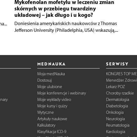
Mykofenolan mofetylu w leczeniu zmian
skórnych w przebiegu twardziny
układowej – jak długo i u kogo?
Doniesienia amerykańskich naukowców z Thomas
a...
Jefferson University (Philadelphia, USA) wskazują,...
MEDNAUKA
SERWISY
Moja medNauka
KONGRES TOP ME
Dostosuj
Menedżer Zdrowi
Moje ulubione
Lekarz POZ
Moje konferencje i webinary
Choroby rzadkie
inary
Moje wykłady video
Dermatologia
Moje kursy i quizy
Diabetologia
Wytyczne
Onkologia
Artykuły naukowe
Neurologia
Kalkulatory
Reumatologia
Klasyfikacja ICD-9
Kardiologia