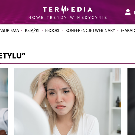
ASOPISMA
KSIĄŻKI
EBOOKI
KONFERENCJE I WEBINARY
E-AKA
ETYLU”