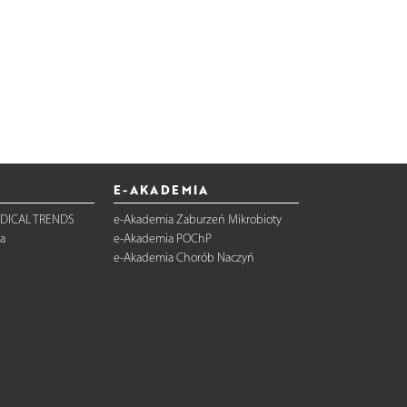
E-AKADEMIA
DICAL TRENDS
e-Akademia Zaburzeń Mikrobioty
a
e-Akademia POChP
e-Akademia Chorób Naczyń