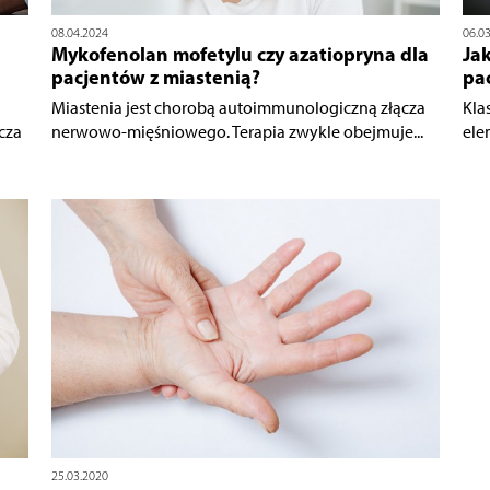
08.04.2024
06.0
Mykofenolan mofetylu czy azatiopryna dla
Ja
pacjentów z miastenią?
pa
Miastenia jest chorobą autoimmunologiczną złącza
Kla
cza
nerwowo-mięśniowego. Terapia zwykle obejmuje...
ele
25.03.2020