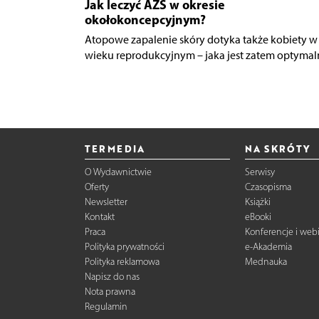
Jak leczyć AZS w okresie
okołokoncepcyjnym?
Atopowe zapalenie skóry dotyka także kobiety w
wieku reprodukcyjnym – jaka jest zatem optymaln
TERMEDIA
NA SKRÓTY
O Wydawnictwie
Serwisy
Oferty
Czasopisma
Newsletter
Książki
Kontakt
eBooki
Praca
Konferencje i web
Polityka prywatności
e-Akademia
Polityka reklamowa
Mednauka
Napisz do nas
Nota prawna
Regulamin