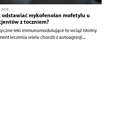
3.2024
k odstawiać mykofenolan mofetylu u
cjentów z toczniem?
syczne leki immunomodulujące to wciąż istotny
ment leczenia wielu chorób z autoagresji....