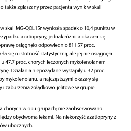
o także zgłaszany przez pacjenta wynik w skali
a w skali MG-QOL15r wyniosła spadek o 10,4 punktu w
zypadku azatiopryny, jednak różnica okazała się
 poprawę osiągnęło odpowiednio 81 i 57 proc.
 się o istotność statystyczną, ale jej nie osiągnęła.
 u 47,7 proc. chorych leczonych mykofenolanem
rynę. Działania niepożądane wystąpiły u 32 proc.
upy mykofenolanu, a najczęstszymi okazały się
 i zaburzenia żołądkowo-jelitowe w grupie
wa chorych w obu grupach; nie zaobserwowano
między obydwoma lekami. Na niekorzyść azatiopryny z
ków ubocznych.