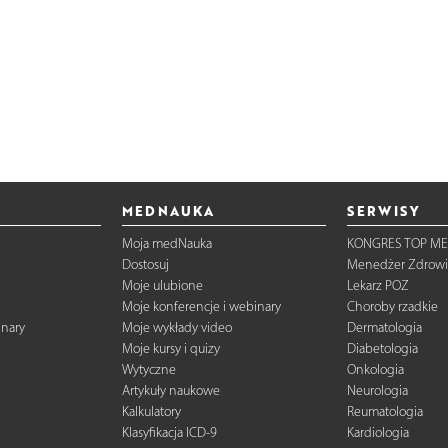
MEDNAUKA
SERWISY
Moja medNauka
KONGRES TOP ME
Dostosuj
Menedżer Zdrowi
Moje ulubione
Lekarz POZ
Moje konferencje i webinary
Choroby rzadkie
inary
Moje wykłady video
Dermatologia
Moje kursy i quizy
Diabetologia
Wytyczne
Onkologia
Artykuły naukowe
Neurologia
Kalkulatory
Reumatologia
Klasyfikacja ICD-9
Kardiologia