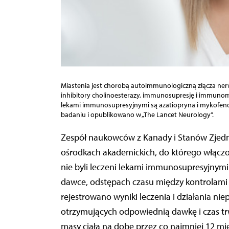
Miastenia jest chorobą autoimmunologiczną złącza n
inhibitory cholinoesterazy, immunosupresję i immunom
lekami immunosupresyjnymi są azatiopryna i mykofen
badaniu i opublikowano w „The Lancet Neurology”.
Zespół naukowców z Kanady i Stanów Zjednoczonych przeprowadził prospektywne badanie w 19
ośrodkach akademickich, do którego włączo
nie byli leczeni lekami immunosupresyjnym
dawce, odstępach czasu między kontrolami 
rejestrowano wyniki leczenia i działania n
otrzymujących odpowiednią dawkę i czas trw
masy ciała na dobę przez co najmniej 12 mi