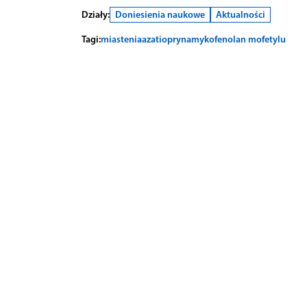
Działy:
Doniesienia naukowe
Aktualności
Tagi:
miastenia
azatiopryna
mykofenolan mofetylu