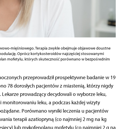
erwowo-mięśniowego. Terapia zwykle obejmuje objawowe doustne
odulację. Oprócz kortykosteroidów najczęściej stosowanymi
olan mofetylu, których skuteczność porównano w bezpośrednim
no 78 dorosłych pacjentów z miastenią, którzy nigdy
i. Lekarze prowadzący decydowali o wyborze leku,
i monitorowaniu leku, a podczas każdej wizyty
iepożądane. Porównano wyniki leczenia u pacjentów
ania terapii azatiopryną (co najmniej 2 mg na kg
esięcy) lub mykofenolanu mofetylu (co najmniej 2 g na