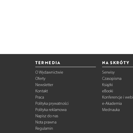
TERMEDIA
NA SKRÓTY
O Wydawnictwie
Serwisy
Oferty
Czasopisma
Newsletter
Książki
Kontakt
eBooki
Praca
Konferencje i web
Polityka prywatności
e-Akademia
Polityka reklamowa
Mednauka
Napisz do nas
Nota prawna
Regulamin