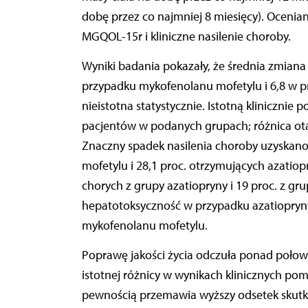
dobę przez co najmniej 8 miesięcy). Ocenian
MGQOL-15r i kliniczne nasilenie choroby.
Wyniki badania pokazały, że średnia zmian
przypadku mykofenolanu mofetylu i 6,8 w pr
nieistotna statystycznie. Istotną klinicznie
pacjentów w podanych grupach; różnica otarła
Znaczny spadek nasilenia choroby uzyskano
mofetylu i 28,1 proc. otrzymujących azatiop
chorych z grupy azatiopryny i 19 proc. z gr
hepatotoksyczność w przypadku azatiopryny
mykofenolanu mofetylu.
Poprawę jakości życia odczuła ponad poło
istotnej różnicy w wynikach klinicznych po
pewnością przemawia wyższy odsetek skut