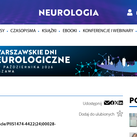
NEUROLOGIA
SY
CZASOPISMA
KSIĄŻKI
EBOOKI
KONFERENCJE I WEBINARY
P
Udostępnij
Dodaj do ulubionych
ticle/PIIS1474-4422(24)00028-