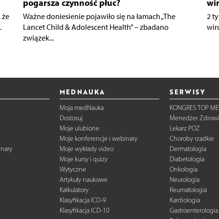
pogarsza czynność płuc?
wi
 że
Ważne doniesienie pojawiło się na łamach „The
2 t
.
Lancet Child & Adolescent Health” – zbadano
wir
związek...
MEDNAUKA
SERWISY
Moja medNauka
KONGRES TOP ME
Dostosuj
Menedżer Zdrowi
Moje ulubione
Lekarz POZ
Moje konferencje i webinary
Choroby rzadkie
inary
Moje wykłady video
Dermatologia
Moje kursy i quizy
Diabetologia
Wytyczne
Onkologia
Artykuły naukowe
Neurologia
Kalkulatory
Reumatologia
Klasyfikacja ICD-9
Kardiologia
Klasyfikacja ICD-10
Gastroenterologia