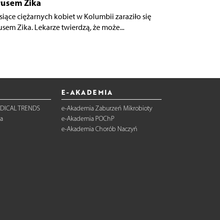
rusem Zika
ysiące ciężarnych kobiet w Kolumbii zaraziło się
usem Zika. Lekarze twierdzą, że może...
E-AKADEMIA
DICAL TRENDS
e-Akademia Zaburzeń Mikrobioty
a
e-Akademia POChP
e-Akademia Chorób Naczyń