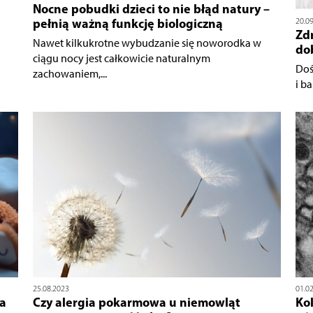
Nocne pobudki dzieci to nie błąd natury –
pełnią ważną funkcję biologiczną
20.0
Zd
Nawet kilkukrotne wybudzanie się noworodka w
do
ciągu nocy jest całkowicie naturalnym
Doś
zachowaniem,...
i b
25.08.2023
01.0
za
Czy alergia pokarmowa u niemowląt
Ko