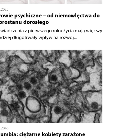
9.2025
rowie psychiczne – od niemowlęctwa do
brostanu dorosłego
wiadczenia z pierwszego roku życia mają większy
ardziej długotrwały wpływ na rozwój...
2.2016
lumbia: ciężarne kobiety zarażone