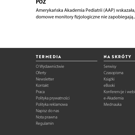
POZ
Amerykańska Akademia Pediatrii (AAP) wskazała,
domowe monitory fizjologiczne nie zapobiegają..
TERMEDIA
NA SKRÓTY
O Wydawnictwie
Serwisy
Oferty
Czasopisma
Newsletter
Książki
Kontakt
eBooki
Praca
Konferencje i web
Polityka prywatności
e-Akademia
Polityka reklamowa
Mednauka
Napisz do nas
Nota prawna
Regulamin