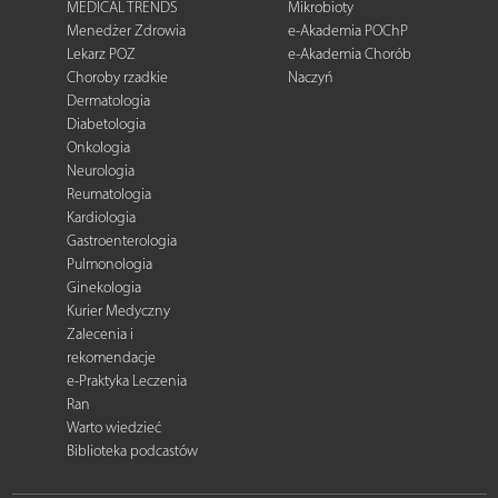
MEDICAL TRENDS
Mikrobioty
Menedżer Zdrowia
e-Akademia POChP
Lekarz POZ
e-Akademia Chorób
Choroby rzadkie
Naczyń
Dermatologia
Diabetologia
Onkologia
Neurologia
Reumatologia
Kardiologia
Gastroenterologia
Pulmonologia
Ginekologia
Kurier Medyczny
Zalecenia i
rekomendacje
e-Praktyka Leczenia
Ran
Warto wiedzieć
Biblioteka podcastów