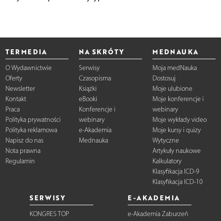
TERMEDIA
NA SKRÓTY
MEDNAUKA
O Wydawnictwie
Serwisy
Moja medNauka
Oferty
Czasopisma
Dostosuj
Newsletter
Książki
Moje ulubione
Kontakt
eBooki
Moje konferencje i
Praca
Konferencje i
webinary
Polityka prywatności
webinary
Moje wykłady video
Polityka reklamowa
e-Akademia
Moje kursy i quizy
Napisz do nas
Mednauka
Wytyczne
Nota prawna
Artykuły naukowe
Regulamin
Kalkulatory
Klasyfikacja ICD-9
Klasyfikacja ICD-10
SERWISY
E-AKADEMIA
KONGRES TOP
e-Akademia Zaburzeń