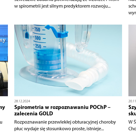
w spirometrii jest silnym predyktorem rozwoju...
sch
wyni
28.12.2024
20.1
my
Spirometria w rozpoznawaniu POChP –
Sz
zalecenia GOLD
sku
łu
Rozpoznawanie przewlekłej obturacyjnej choroby
W Ś
płuc wydaje się stosunkowo proste, istnieje...
Cho