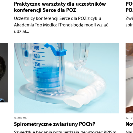
Praktyczne warsztaty dla uczestników
PO
konferencji Serce dla POZ
PO
Uczestnicy konferencji Serce dla POZ z cyklu
Zwi
Akademia Top Medical Trends będą mogli wziąć
spi
udział...
08.08.2025
16.0
Spirometryczne zwiastuny POChP
No
Szwedzkie badania potwierdzają, że wzorzec PRISm
Nau