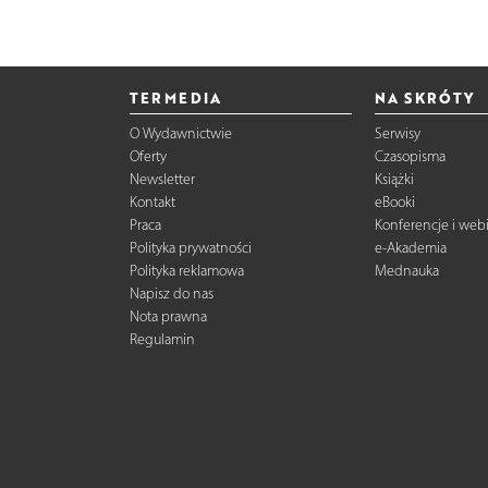
TERMEDIA
NA SKRÓTY
O Wydawnictwie
Serwisy
Oferty
Czasopisma
Newsletter
Książki
Kontakt
eBooki
Praca
Konferencje i web
Polityka prywatności
e-Akademia
Polityka reklamowa
Mednauka
Napisz do nas
Nota prawna
Regulamin