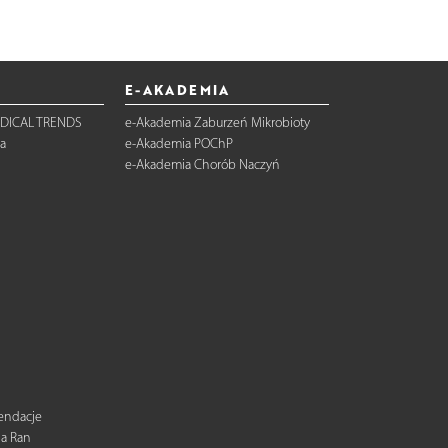
E-AKADEMIA
DICAL TRENDS
e-Akademia Zaburzeń Mikrobioty
a
e-Akademia POChP
e-Akademia Chorób Naczyń
mendacje
ia Ran