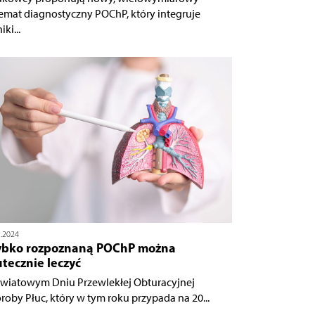
emat diagnostyczny POChP, który integruje
ki...
1.2024
ybko rozpoznaną POChP można
tecznie leczyć
wiatowym Dniu Przewlekłej Obturacyjnej
roby Płuc, który w tym roku przypada na 20...