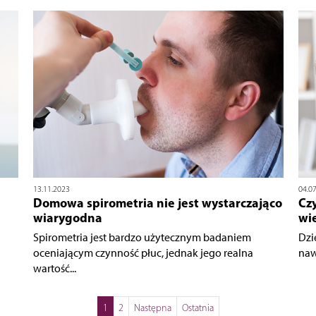
13.11.2023
04.0
Domowa spirometria nie jest wystarczająco
Cz
wiarygodna
wi
a
Spirometria jest bardzo użytecznym badaniem
Dzi
oceniającym czynność płuc, jednak jego realna
naw
wartość...
1
2
Następna
Ostatnia