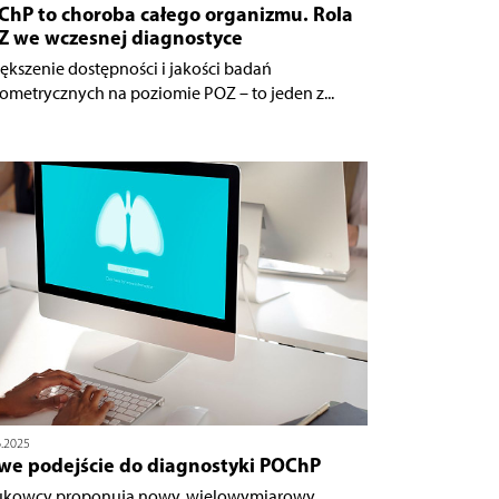
ChP to choroba całego organizmu. Rola
Z we wczesnej diagnostyce
ększenie dostępności i jakości badań
rometrycznych na poziomie POZ – to jeden z...
6.2025
we podejście do diagnostyki POChP
kowcy proponują nowy, wielowymiarowy