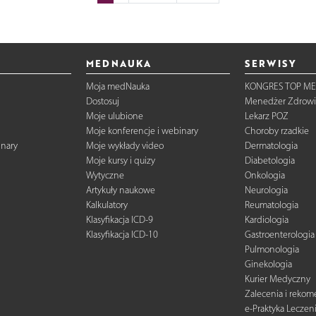
MEDNAUKA
SERWISY
Moja medNauka
KONGRES TOP ME
Dostosuj
Menedżer Zdrowi
Moje ulubione
Lekarz POZ
Moje konferencje i webinary
Choroby rzadkie
inary
Moje wykłady video
Dermatologia
Moje kursy i quizy
Diabetologia
Wytyczne
Onkologia
Artykuły naukowe
Neurologia
Kalkulatory
Reumatologia
Klasyfikacja ICD-9
Kardiologia
Klasyfikacja ICD-10
Gastroenterologia
Pulmonologia
Ginekologia
Kurier Medyczny
Zalecenia i reko
e-Praktyka Leczen