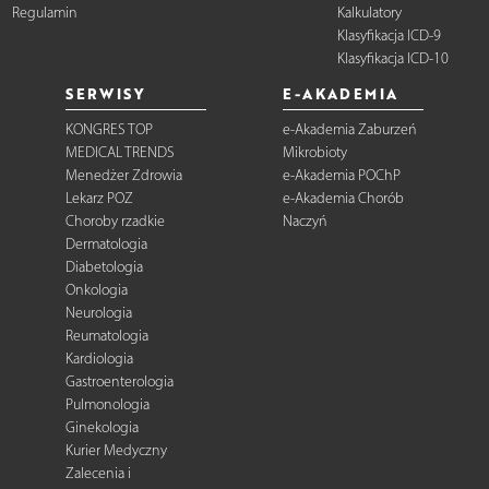
Regulamin
Kalkulatory
Klasyfikacja ICD-9
Klasyfikacja ICD-10
SERWISY
E-AKADEMIA
KONGRES TOP
e-Akademia Zaburzeń
MEDICAL TRENDS
Mikrobioty
Menedżer Zdrowia
e-Akademia POChP
Lekarz POZ
e-Akademia Chorób
Choroby rzadkie
Naczyń
Dermatologia
Diabetologia
Onkologia
Neurologia
Reumatologia
Kardiologia
Gastroenterologia
Pulmonologia
Ginekologia
Kurier Medyczny
Zalecenia i