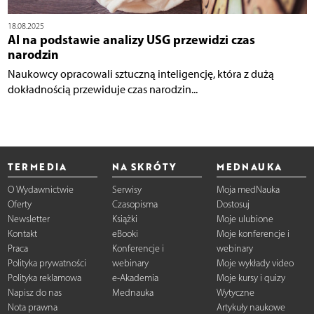
18.08.2025
AI na podstawie analizy USG przewidzi czas
narodzin
Naukowcy opracowali sztuczną inteligencję, która z dużą
dokładnością przewiduje czas narodzin...
TERMEDIA
NA SKRÓTY
MEDNAUKA
O Wydawnictwie
Serwisy
Moja medNauka
Oferty
Czasopisma
Dostosuj
Newsletter
Książki
Moje ulubione
Kontakt
eBooki
Moje konferencje i
Praca
Konferencje i
webinary
Polityka prywatności
webinary
Moje wykłady video
Polityka reklamowa
e-Akademia
Moje kursy i quizy
Napisz do nas
Mednauka
Wytyczne
Nota prawna
Artykuły naukowe