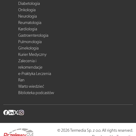
Diabetologia
Onkologia
Neurologia
Reumatologia
Kardiologia
Gastroenterologia
Pulmonologia
Ginekologia
Kurier Medyczny
Zalecenia i
rekomendacje
e-Praktyka Leczenia
Ran
Warto wiedzieć
Biblioteka podcastów
© 2026 Termedia Sp. z o.o. All rights reserved.