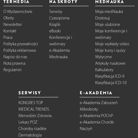
TERMEDIA
NA SKRÓTY
MEDNAUKA
O Wydawnictwie
Serwisy
Moja medNauka
Oferty
Czasopisma
Dostosuj
Newsletter
Książki
Moje ulubione
Kontakt
eBooki
Moje konferencje i
Praca
Konferencje i
webinary
Polityka prywatności
webinary
Moje wykłady video
Polityka reklamowa
e-Akademia
Moje kursy i quizy
Napisz do nas
Mednauka
Wytyczne
Nota prawna
Artykuły naukowe
Regulamin
Kalkulatory
Klasyfikacja ICD-9
Klasyfikacja ICD-10
SERWISY
E-AKADEMIA
KONGRES TOP
e-Akademia Zaburzeń
MEDICAL TRENDS
Mikrobioty
Menedżer Zdrowia
e-Akademia POChP
Lekarz POZ
e-Akademia Chorób
Choroby rzadkie
Naczyń
Dermatologia