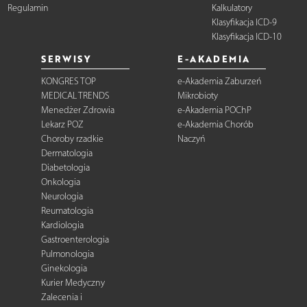
Regulamin
Kalkulatory
Klasyfikacja ICD-9
Klasyfikacja ICD-10
SERWISY
E-AKADEMIA
KONGRES TOP
e-Akademia Zaburzeń
MEDICAL TRENDS
Mikrobioty
Menedżer Zdrowia
e-Akademia POChP
Lekarz POZ
e-Akademia Chorób
Choroby rzadkie
Naczyń
Dermatologia
Diabetologia
Onkologia
Neurologia
Reumatologia
Kardiologia
Gastroenterologia
Pulmonologia
Ginekologia
Kurier Medyczny
Zalecenia i