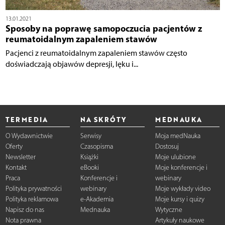
13.01.2021
Sposoby na poprawę samopoczucia pacjentów z
reumatoidalnym zapaleniem stawów
Pacjenci z reumatoidalnym zapaleniem stawów często
doświadczają objawów depresji, lęku i...
TERMEDIA
NA SKRÓTY
MEDNAUKA
O Wydawnictwie
Serwisy
Moja medNauka
Oferty
Czasopisma
Dostosuj
Newsletter
Książki
Moje ulubione
Kontakt
eBooki
Moje konferencje i
Praca
Konferencje i
webinary
Polityka prywatności
webinary
Moje wykłady video
Polityka reklamowa
e-Akademia
Moje kursy i quizy
Napisz do nas
Mednauka
Wytyczne
Nota prawna
Artykuły naukowe