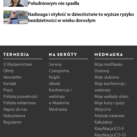
Południowym nie spadła
Nadwaga i otyłość w dzieciństwie to wyższe ryzyko
bezdzietności w wieku dorosłym
TERMEDIA
NA SKRÓTY
MEDNAUKA
O Wydawnictwie
Serwisy
Moja medNauka
Oferty
Czasopisma
Dostosuj
Newsletter
Książki
Moje ulubione
Kontakt
eBooki
Moje konferencje i
Praca
Konferencje i
webinary
Polityka prywatności
webinary
Moje wykłady video
Polityka reklamowa
e-Akademia
Moje kursy i quizy
Napisz do nas
Mednauka
Wytyczne
Nota prawna
Artykuły naukowe
Regulamin
Kalkulatory
Klasyfikacja ICD-9
Klasyfikacja ICD-10