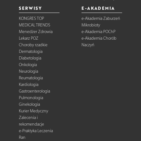
SERWISY
E-AKADEMIA
KONGRES TOP
e-Akademia Zaburzeń
MEDICAL TRENDS
Mikrobioty
Menedżer Zdrowia
e-Akademia POChP
Lekarz POZ
e-Akademia Chorób
Choroby rzadkie
Naczyń
Dermatologia
Diabetologia
Onkologia
Neurologia
Reumatologia
Kardiologia
Gastroenterologia
Pulmonologia
Ginekologia
Kurier Medyczny
Zalecenia i
rekomendacje
e-Praktyka Leczenia
Ran