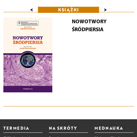
<
>
KSIĄŻKI
NOWOTWORY
ŚRÓDPIERSIA
TERMEDIA
NA SKRÓTY
MEDNAUKA