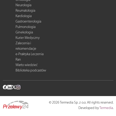
Neurologia
Reumatologia
Kardiologia
Gastroenterologia
Pulmonologia
Ginekologia
Kurier Medyczny
Zalecenia i
rekomendacje
e-Praktyka Leczenia
Ran
Warto wiedzieć
Biblioteka podcastów
© 2026 Termedia Sp. z o.o. All rights reserved.
Developed by
Termedia
.