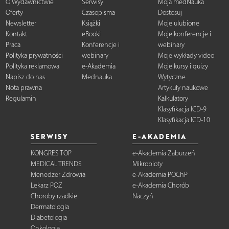
O Wydawnictwie
Serwisy
Moja medNauka
Oferty
Czasopisma
Dostosuj
Newsletter
Książki
Moje ulubione
Kontakt
eBooki
Moje konferencje i
Praca
Konferencje i
webinary
Polityka prywatności
webinary
Moje wykłady video
Polityka reklamowa
e-Akademia
Moje kursy i quizy
Napisz do nas
Mednauka
Wytyczne
Nota prawna
Artykuły naukowe
Regulamin
Kalkulatory
Klasyfikacja ICD-9
Klasyfikacja ICD-10
SERWISY
E-AKADEMIA
KONGRES TOP
e-Akademia Zaburzeń
MEDICAL TRENDS
Mikrobioty
Menedżer Zdrowia
e-Akademia POChP
Lekarz POZ
e-Akademia Chorób
Choroby rzadkie
Naczyń
Dermatologia
Diabetologia
Onkologia