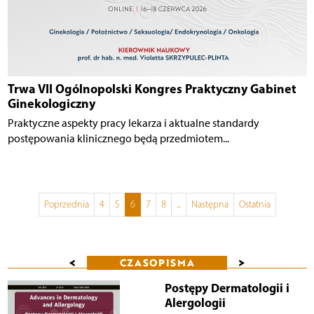
Trwa VII Ogólnopolski Kongres Praktyczny Gabinet
Ginekologiczny
Praktyczne aspekty pracy lekarza i aktualne standardy
postępowania klinicznego będą przedmiotem...
Poprzednia
4
5
6
7
8
...
Następna
Ostatnia
<
>
CZASOPISMA
Postępy Dermatologii i
Alergologii