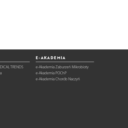
E-AKADEMIA
DICAL TRENDS
e-Akademia Zaburzeń Mikrobioty
a
e-Akademia POChP
e-Akademia Chorób Naczyń