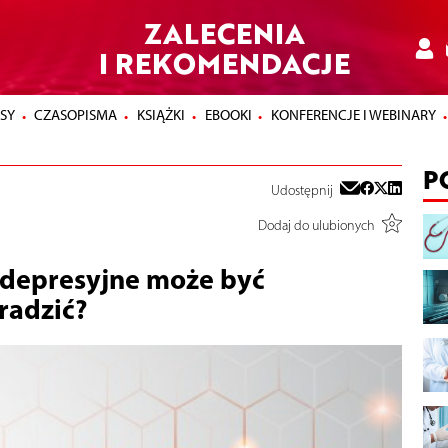
ZALECENIA
I REKOMENDACJE
SY
CZASOPISMA
KSIĄŻKI
EBOOKI
KONFERENCJE I WEBINARY
P
Udostępnij
Dodaj do ulubionych
wdepresyjne może być
radzić?