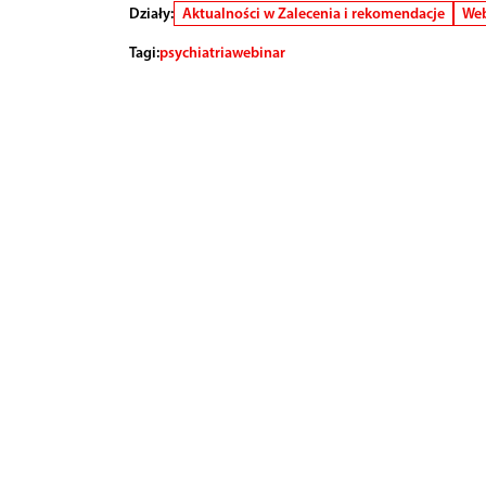
Działy:
Aktualności w Zalecenia i rekomendacje
Web
Tagi:
psychiatria
webinar