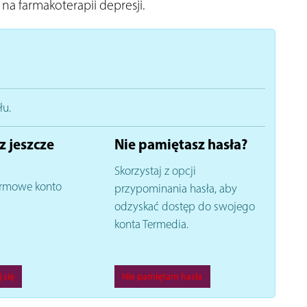
ę na farmakoterapii depresji.
łu.
z jeszcze
Nie pamiętasz hasła?
Skorzystaj z opcji
rmowe konto
przypominania hasła, aby
odzyskać dostęp do swojego
konta Termedia.
 się
Nie pamiętam hasła