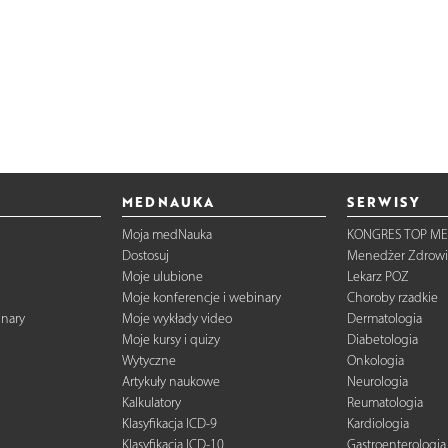
MEDNAUKA
SERWISY
Moja medNauka
KONGRES TOP ME
Dostosuj
Menedżer Zdrowi
Moje ulubione
Lekarz POZ
Moje konferencje i webinary
Choroby rzadkie
inary
Moje wykłady video
Dermatologia
Moje kursy i quizy
Diabetologia
Wytyczne
Onkologia
Artykuły naukowe
Neurologia
Kalkulatory
Reumatologia
Klasyfikacja ICD-9
Kardiologia
Klasyfikacja ICD-10
Gastroenterologia