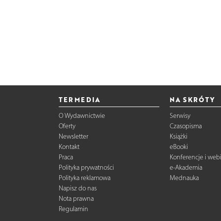
TERMEDIA
NA SKRÓTY
O Wydawnictwie
Serwisy
Oferty
Czasopisma
Newsletter
Książki
Kontakt
eBooki
Praca
Konferencje i web
Polityka prywatności
e-Akademia
Polityka reklamowa
Mednauka
Napisz do nas
Nota prawna
Regulamin