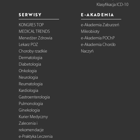
Klasyfikacja ICD-10
SERWISY
E-AKADEMIA
KONGRES TOP
e-Akademia Zaburzeń
MEDICAL TRENDS
Mikrobioty
Menedżer Zdrowia
e-Akademia POChP
Lekarz POZ
e-Akademia Chorób
Choroby rzadkie
Naczyń
Dermatologia
Diabetologia
Onkologia
Neurologia
Reumatologia
Kardiologia
Gastroenterologia
Pulmonologia
Ginekologia
Kurier Medyczny
Zalecenia i
rekomendacje
e-Praktyka Leczenia