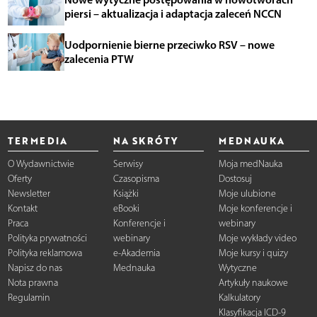
piersi – aktualizacja i adaptacja zaleceń NCCN
Uodpornienie bierne przeciwko RSV – nowe
zalecenia PTW
TERMEDIA
NA SKRÓTY
MEDNAUKA
O Wydawnictwie
Serwisy
Moja medNauka
Oferty
Czasopisma
Dostosuj
Newsletter
Książki
Moje ulubione
Kontakt
eBooki
Moje konferencje i
Praca
Konferencje i
webinary
Polityka prywatności
webinary
Moje wykłady video
Polityka reklamowa
e-Akademia
Moje kursy i quizy
Napisz do nas
Mednauka
Wytyczne
Nota prawna
Artykuły naukowe
Regulamin
Kalkulatory
Klasyfikacja ICD-9