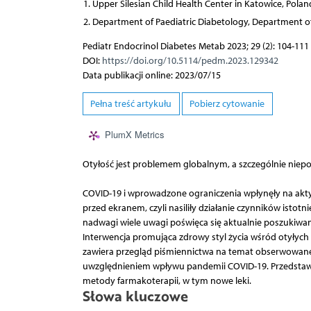
Upper Silesian Child Health Center in Katowice, Polan
Department of Paediatric Diabetology, Department of P
Pediatr Endocrinol Diabetes Metab 2023; 29 (2): 104-111
DOI:
https://doi.org/10.5114/pedm.2023.129342
Data publikacji online: 2023/07/15
Pełna treść artykułu
Pobierz cytowanie
PlumX Metrics
Otyłość jest problemem globalnym, a szczególnie niepoko
COVID-19 i wprowadzone ograniczenia wpłynęły na aktywno
przed ekranem, czyli nasiliły działanie czynników istot
nadwagi wiele uwagi poświęca się aktualnie poszukiwan
Interwencja promująca zdrowy styl życia wśród otyłych 
zawiera przegląd piśmiennictwa na temat obserwowanego
uwzględnieniem wpływu pandemii COVID-19. Przedstawi
metody farmakoterapii, w tym nowe leki.
Słowa kluczowe