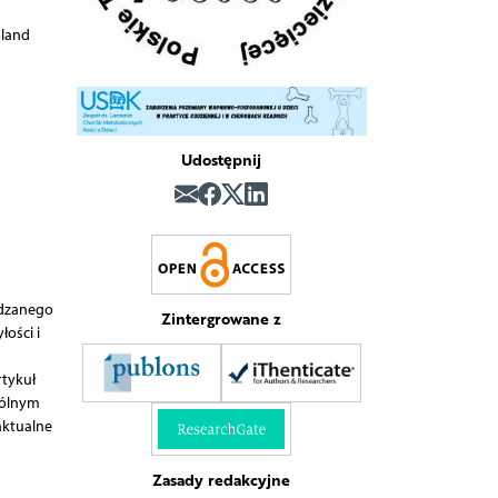
oland
Udostępnij
ędzanego
Zintergrowane z
ości i
rtykuł
gólnym
aktualne
Zasady redakcyjne