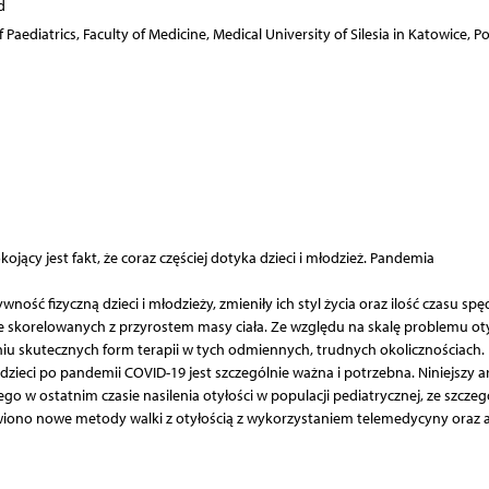
d
aediatrics, Faculty of Medicine, Medical University of Silesia in Katowice, P
jący jest fakt, że coraz częściej dotyka dzieci i młodzież. Pandemia
ść fizyczną dzieci i młodzieży, zmieniły ich styl życia oraz ilość czasu sp
nie skorelowanych z przyrostem masy ciała. Ze względu na skalę problemu otył
iu skutecznych form terapii w tych odmiennych, trudnych okolicznościach.
dzieci po pandemii COVID-19 jest szczególnie ważna i potrzebna. Niniejszy a
 w ostatnim czasie nasilenia otyłości w populacji pediatrycznej, ze szcze
ono nowe metody walki z otyłością z wykorzystaniem telemedycyny oraz 