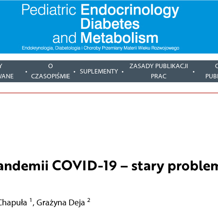
Y
O
ZASADY PUBLIKACJI
SUPLEMENTY
WANE
CZASOPIŚMIE
PRAC
PUB
andemii COVID-19 – stary proble
1
2
-Chapuła
,
Grażyna Deja