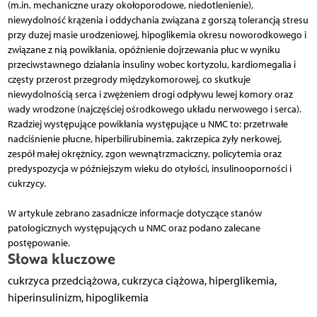
(m.in. mechaniczne urazy okołoporodowe, niedotlenienie),
niewydolność krążenia i oddychania związana z gorszą tolerancją stresu
przy dużej masie urodzeniowej, hipoglikemia okresu noworodkowego i
związane z nią powikłania, opóźnienie dojrzewania płuc w wyniku
przeciwstawnego działania insuliny wobec kortyzolu, kardiomegalia i
częsty przerost przegrody międzykomorowej, co skutkuje
niewydolnością serca i zwężeniem drogi odpływu lewej komory oraz
wady wrodzone (najczęściej ośrodkowego układu nerwowego i serca).
Rzadziej występujące powikłania występujące u NMC to: przetrwałe
nadciśnienie płucne, hiperbilirubinemia, zakrzepica żyły nerkowej,
zespół małej okrężnicy, zgon wewnątrzmaciczny, policytemia oraz
predyspozycja w późniejszym wieku do otyłości, insulinooporności i
cukrzycy.
W artykule zebrano zasadnicze informacje dotyczące stanów
patologicznych występujących u NMC oraz podano zalecane
postępowanie.
Słowa kluczowe
cukrzyca przedciążowa, cukrzyca ciążowa, hiperglikemia,
hiperinsulinizm, hipoglikemia