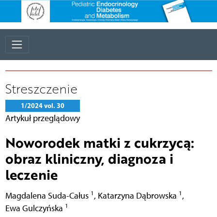
Streszczenie
1/2024 vol. 30
Artykuł przeglądowy
Noworodek matki z cukrzycą:
obraz kliniczny, diagnoza i
leczenie
1
1
Magdalena Suda-Całus
,
Katarzyna Dąbrowska
,
1
Ewa Gulczyńska