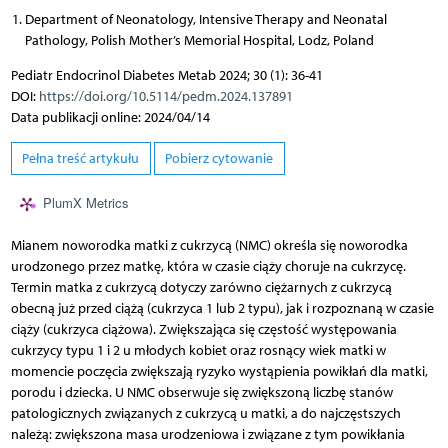
Department of Neonatology, Intensive Therapy and Neonatal
Pathology, Polish Mother’s Memorial Hospital, Lodz, Poland
Pediatr Endocrinol Diabetes Metab 2024; 30 (1): 36-41
DOI:
https://doi.org/10.5114/pedm.2024.137891
Data publikacji online: 2024/04/14
Pełna treść artykułu
Pobierz cytowanie
PlumX Metrics
Mianem noworodka matki z cukrzycą (NMC) określa się noworodka
urodzonego przez matkę, która w czasie ciąży choruje na cukrzycę.
Termin matka z cukrzycą dotyczy zarówno ciężarnych z cukrzycą
obecną już przed ciążą (cukrzyca 1 lub 2 typu), jak i rozpoznaną w czasie
ciąży (cukrzyca ciążowa). Zwiększająca się częstość występowania
cukrzycy typu 1 i 2 u młodych kobiet oraz rosnący wiek matki w
momencie poczęcia zwiększają ryzyko wystąpienia powikłań dla matki,
porodu i dziecka. U NMC obserwuje się zwiększoną liczbę stanów
patologicznych związanych z cukrzycą u matki, a do najczęstszych
należą: zwiększona masa urodzeniowa i związane z tym powikłania